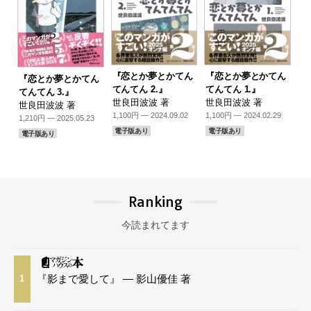
『恋とか夢とかてん
『恋とか夢とかてん
『恋とか夢とかてん
てんてん 2.』
てんてん 1.』
てんてん 3.』
世良田波波 著
世良田波波 著
世良田波波 著
1,100円 — 2024.09.02
1,100円 — 2024.02.29
1,210円 — 2025.05.23
電子版あり
電子版あり
電子版あり
Ranking
今読まれてます
『影まで愛して』 — 影山優佳 著
1