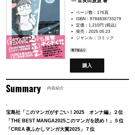
— 世良田波波 著
ページ数：176頁
ISBN：9784838733279
定価：1,210円 (税込)
発売：2025.05.23
ジャンル：
コミック
電子版あり
購入
Summary
内容紹介
.
宝島社「このマンガがすごい！2025 オンナ編」２位
「THE BEST MANGA2025このマンガを読め！」５位
「CREA 夜ふかしマンガ大賞2025」７位