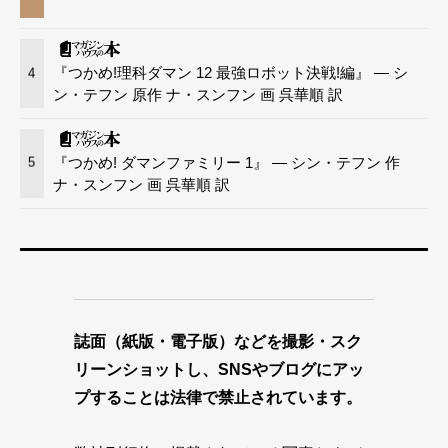
『つかめ!理科ダマン 12 最強ロボット決戦!編』 — シ
4
ン・テフン 原作 ナ・スンフン 画 呉華順 訳
『つかめ! ダマンファミリー 1』 — シン・テフン 作
5
ナ・スンフン 画 呉華順 訳
誌面（紙版・電子版）などを撮影・スク
リーンショットし、SNSやブログにアッ
プすることは法律で禁止されています。