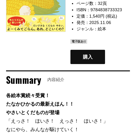
ページ数：32頁
ISBN：9784838733323
定価：1,540円 (税込)
発売：2025.11.06
ジャンル：
絵本
電子版あり
購入
Summary
内容紹介
各絵本賞続々受賞！
たなかひかるの最新えほん！！
やさいとくだものが登場
「えっさ！ ほいさ！ えっさ！ ほいさ！」
なにやら、みんなが駆けていく！