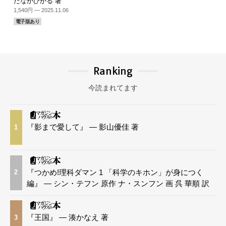
たなかひかる 著
1,540円 — 2025.11.06
電子版あり
Ranking
今読まれてます
『影まで愛して』 — 影山優佳 著
1
『つかめ!理科ダマン 1 「科学のキホン」が身につく
2
編』 — シン・テフン 原作 ナ・スンフン 画 呉 華順 訳
『王国』 — 湊かなえ 著
3