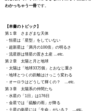
わかっちゃう一冊
です。
【本書のトピック】
第１章 さまざまな天体
・恒星は「星型」をしていない
・超新星は「満月の100倍」の明るさ
・流星群は彗星の置き土産 …etc.
第２章 太陽と月と地球
・太陽は「地球33万個」とおなじ重さ
・地球とつくの距離はけっこう変わる
・オーロラはどうして輝くの？ …etc.
第３章 太陽系の仲間たち
・水星の「1日」は176日
・金星では「硫酸の雨」が降る
・土星の衛星には「生命」がいる？ …etc.