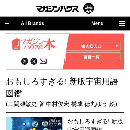
All Brands
Menu
書店様入口
書籍一覧
おもしろすぎる! 新版宇宙用語
図鑑
(二間瀬敏史 著 中村俊宏 構成 徳丸ゆう 絵)
おもしろすぎる! 新版
宇宙用語図鑑