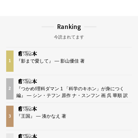
Ranking
今読まれてます
『影まで愛して』 — 影山優佳 著
1
『つかめ!理科ダマン 1 「科学のキホン」が身につく
2
編』 — シン・テフン 原作 ナ・スンフン 画 呉 華順 訳
『王国』 — 湊かなえ 著
3