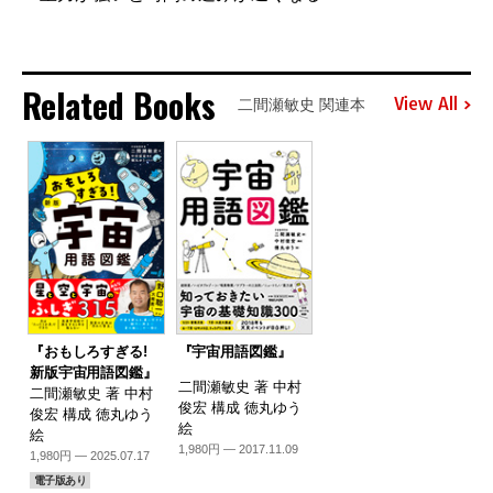
Related Books
View All
二間瀬敏史 関連本
『おもしろすぎる!
『宇宙用語図鑑』
新版宇宙用語図鑑』
二間瀬敏史 著 中村
二間瀬敏史 著 中村
俊宏 構成 徳丸ゆう
俊宏 構成 徳丸ゆう
絵
絵
1,980円 — 2017.11.09
1,980円 — 2025.07.17
電子版あり