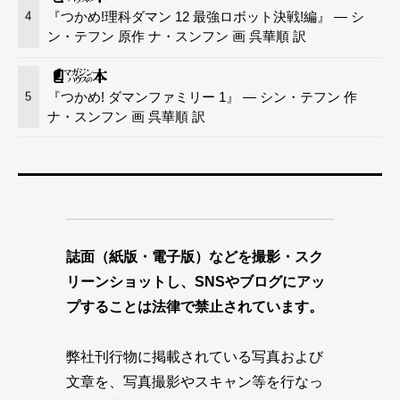
『つかめ!理科ダマン 12 最強ロボット決戦!編』 — シ
4
ン・テフン 原作 ナ・スンフン 画 呉華順 訳
『つかめ! ダマンファミリー 1』 — シン・テフン 作
5
ナ・スンフン 画 呉華順 訳
誌面（紙版・電子版）などを撮影・スク
リーンショットし、SNSやブログにアッ
プすることは法律で禁止されています。
弊社刊行物に掲載されている写真および
文章を、写真撮影やスキャン等を行なっ