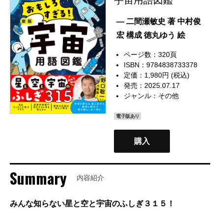
— 二間瀬敏史 著 中村俊
宏 構成 徳丸ゆう 絵
ページ数：320頁
ISBN：9784838733378
定価：1,980円 (税込)
発売：2025.07.17
ジャンル：
その他
電子版あり
購入
Summary
内容紹介
みんな知らない星と空と宇宙のふしぎ３１５！