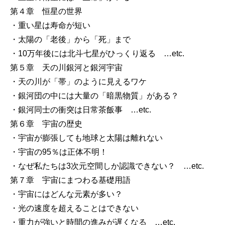
第４章 恒星の世界
・重い星は寿命が短い
・太陽の「老後」から「死」まで
・10万年後には北斗七星がひっくり返る …etc.
第５章 天の川銀河と銀河宇宙
・天の川が「帯」のように見えるワケ
・銀河団の中には大量の「暗黒物質」がある？
・銀河同士の衝突は日常茶飯事 …etc.
第６章 宇宙の歴史
・宇宙が膨張しても地球と太陽は離れない
・宇宙の95％は正体不明！
・なぜ私たちは3次元空間しか認識できない？ …etc.
第７章 宇宙にまつわる基礎用語
・宇宙にはどんな元素が多い？
・光の速度を超えることはできない
・重力が強いと時間の進みが遅くなる …etc.