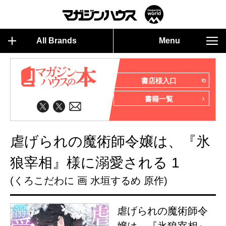
All Brands
Menu
書店様入口
書籍一覧
虐げられの魔術師令嬢は、『氷
狼宰相』様に溺愛される 1
(くろこだわに 画 水垣するめ 原作)
虐げられの魔術師令
嬢は、『氷狼宰相』