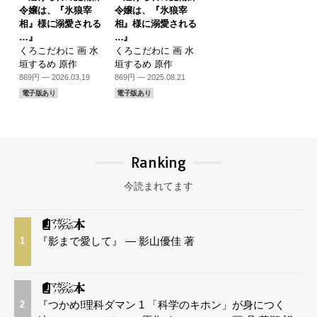
令嬢は、『氷狼宰
令嬢は、『氷狼宰
相』様に溺愛される
相』様に溺愛される
…』
…』
くろこだわに 画 水
くろこだわに 画 水
垣するめ 原作
垣するめ 原作
869円 — 2026.03.19
869円 — 2025.08.21
電子版あり
電子版あり
Ranking
今読まれてます
『影まで愛して』 — 影山優佳 著
1
『つかめ!理科ダマン 1 「科学のキホン」が身につく
2