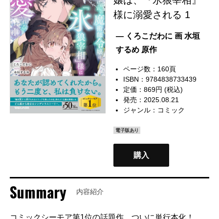
様に溺愛される 1
— くろこだわに 画 水垣
するめ 原作
ページ数：160頁
ISBN：9784838733439
定価：869円 (税込)
発売：2025.08.21
ジャンル：
コミック
電子版あり
購入
Summary
内容紹介
コミックシーモア第1位の話題作、ついに単行本化！