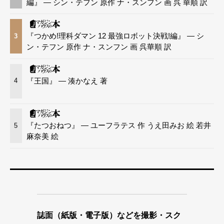
編』 — シン・テフン 原作 ナ・スンフン 画 呉 華順 訳
『つかめ!理科ダマン 12 最強ロボット決戦!編』 — シ
3
ン・テフン 原作 ナ・スンフン 画 呉華順 訳
『王国』 — 湊かなえ 著
4
『たつおねつ』 — ユーフラテス 作 うえ田みお 絵 若井
5
麻奈美 絵
誌面（紙版・電子版）などを撮影・スク