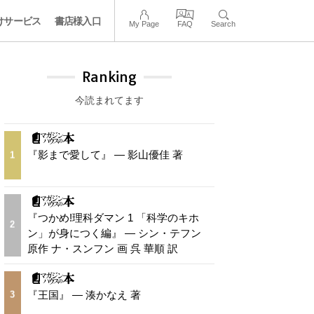
けサービス
書店様入口
My Page
FAQ
Search
Ranking
今読まれてます
『影まで愛して』 — 影山優佳 著
1
『つかめ!理科ダマン 1 「科学のキホ
2
ン」が身につく編』 — シン・テフン
原作 ナ・スンフン 画 呉 華順 訳
『王国』 — 湊かなえ 著
3