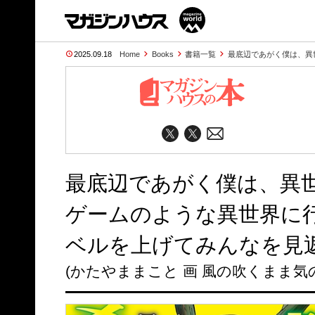
2025.09.18
Home
Books
書籍一覧
最底辺であがく僕は、異
最底辺であがく僕は、異
ゲームのような異世界に
ベルを上げてみんなを見返
(かたやままこと 画 風の吹くまま気