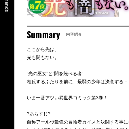
Summary
内容紹介
ここから先は、
光も闇もない。
”光の巫女”と”闇を統べる者”
相反するふたりを前に、最弱の少年は決意する－
いま一番アツい異世界コミック第3巻！！
?あらすじ?
自称アールヴ最強の冒険者カイスと決闘する事に