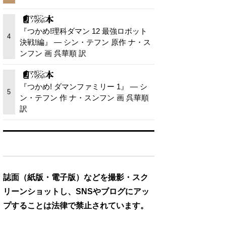
『つかめ!理科ダマン 12 最強ロボット
4
決戦!編』 — シン・テフン 原作 ナ・ス
ンフン 画 呉華順 訳
『つかめ! ダマンファミリー 1』 — シ
5
ン・テフン 作 ナ・スンフン 画 呉華順
訳
誌面（紙版・電子版）などを撮影・スク
リーンショットし、SNSやブログにアッ
プすることは法律で禁止されています。