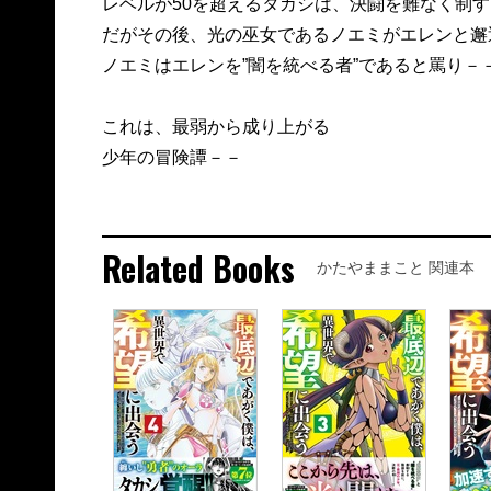
レベルが50を超えるタカシは、決闘を難なく制す
だがその後、光の巫女であるノエミがエレンと邂
ノエミはエレンを”闇を統べる者”であると罵り－－
これは、最弱から成り上がる
少年の冒険譚－－
Related Books
かたやままこと 関連本