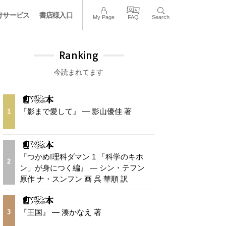
けサービス
書店様入口
My Page
FAQ
Search
Ranking
今読まれてます
『影まで愛して』 — 影山優佳 著
1
『つかめ!理科ダマン 1 「科学のキホ
2
ン」が身につく編』 — シン・テフン
原作 ナ・スンフン 画 呉 華順 訳
『王国』 — 湊かなえ 著
3