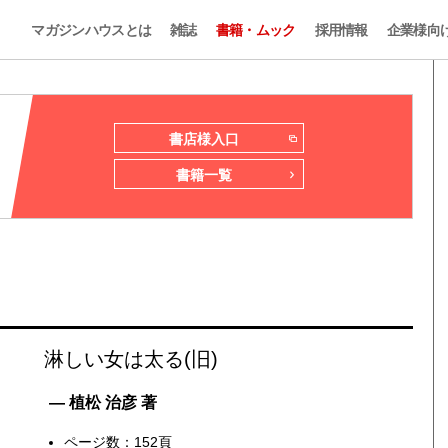
マガジンハウスとは
雑誌
書籍・ムック
採用情報
企業様向
書店様入口
書籍一覧
淋しい女は太る(旧)
— 植松 治彦 著
ページ数：152頁