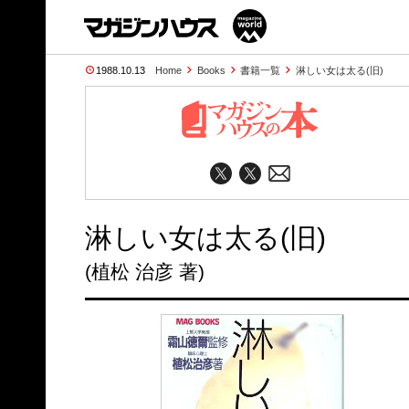
1988.10.13
Home
Books
書籍一覧
淋しい女は太る(旧)
淋しい女は太る(旧)
(植松 治彦 著)