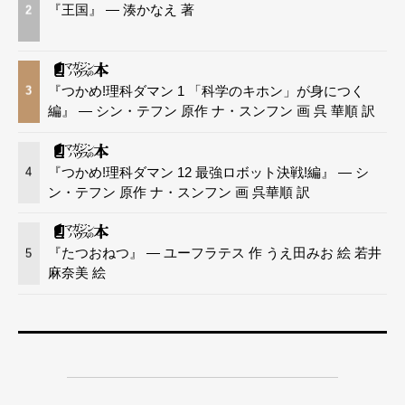
『王国』 — 湊かなえ 著
2
『つかめ!理科ダマン 1 「科学のキホン」が身につく
3
編』 — シン・テフン 原作 ナ・スンフン 画 呉 華順 訳
『つかめ!理科ダマン 12 最強ロボット決戦!編』 — シ
4
ン・テフン 原作 ナ・スンフン 画 呉華順 訳
『たつおねつ』 — ユーフラテス 作 うえ田みお 絵 若井
5
麻奈美 絵