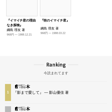
『イマイチ君の理由
『街のイマイチ君』
なき探検』
綱島 理友 著
綱島 理友 著
968円 — 1988.03.22
968円 — 1988.12.21
Ranking
今読まれてます
『影まで愛して』 — 影山優佳 著
1