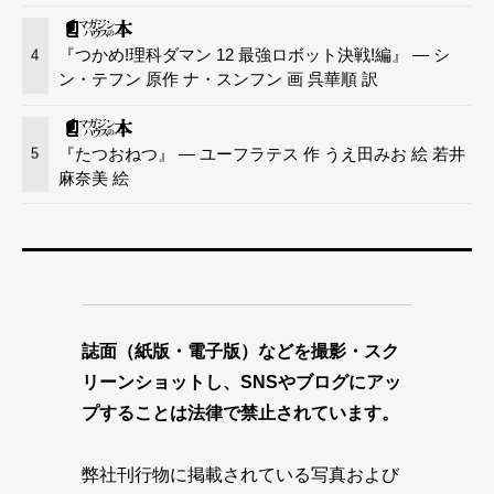
『つかめ!理科ダマン 12 最強ロボット決戦!編』 — シ
4
ン・テフン 原作 ナ・スンフン 画 呉華順 訳
『たつおねつ』 — ユーフラテス 作 うえ田みお 絵 若井
5
麻奈美 絵
誌面（紙版・電子版）などを撮影・スク
リーンショットし、SNSやブログにアッ
プすることは法律で禁止されています。
弊社刊行物に掲載されている写真および