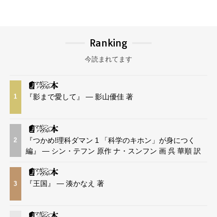
Ranking
今読まれてます
『影まで愛して』 — 影山優佳 著
1
『つかめ!理科ダマン 1 「科学のキホン」が身につく
2
編』 — シン・テフン 原作 ナ・スンフン 画 呉 華順 訳
『王国』 — 湊かなえ 著
3