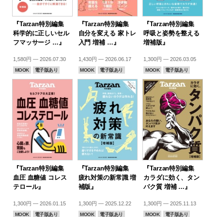
『Tarzan特別編集
『Tarzan特別編集
『Tarzan特別編集
科学的に正しいセル
自分を変える 家トレ
呼吸と姿勢を整える
フマッサージ …』
入門 増補 …』
増補版』
1,580円 — 2026.07.30
1,430円 — 2026.06.17
1,300円 — 2026.03.05
MOOK
電子版あり
MOOK
電子版あり
MOOK
電子版あり
『Tarzan特別編集
『Tarzan特別編集
『Tarzan特別編集
血圧 血糖値 コレス
疲れ対策の新常識 増
カラダに効く、タン
テロール』
補版』
パク質 増補 …』
1,300円 — 2026.01.15
1,300円 — 2025.12.22
1,300円 — 2025.11.13
MOOK
電子版あり
MOOK
電子版あり
MOOK
電子版あり