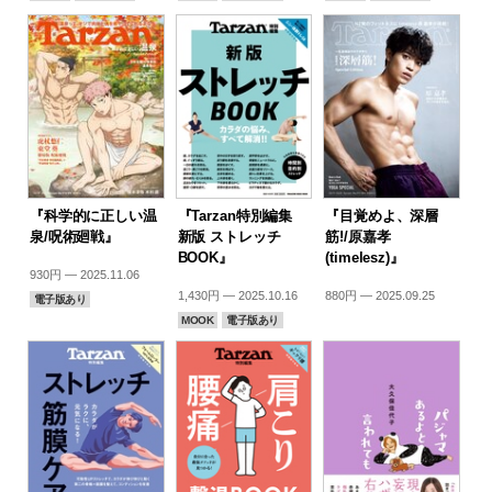
『科学的に正しい温
『Tarzan特別編集
『目覚めよ、深層
泉/呪術廻戦』
新版 ストレッチ
筋!/原嘉孝
BOOK』
(timelesz)』
930円 — 2025.11.06
1,430円 — 2025.10.16
880円 — 2025.09.25
電子版あり
MOOK
電子版あり