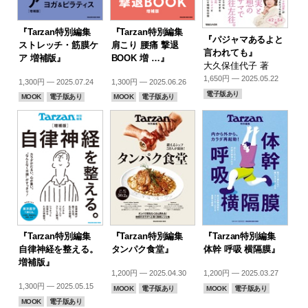
『Tarzan特別編集
『Tarzan特別編集
『パジャマあるよと
ストレッチ・筋膜ケ
肩こり 腰痛 撃退
言われても』
ア 増補版』
BOOK 増 …』
大久保佳代子 著
1,650円 — 2025.05.22
1,300円 — 2025.07.24
1,300円 — 2025.06.26
電子版あり
MOOK
電子版あり
MOOK
電子版あり
『Tarzan特別編集
『Tarzan特別編集
『Tarzan特別編集
自律神経を整える。
タンパク食堂』
体幹 呼吸 横隔膜』
増補版』
1,200円 — 2025.04.30
1,200円 — 2025.03.27
1,300円 — 2025.05.15
MOOK
電子版あり
MOOK
電子版あり
MOOK
電子版あり