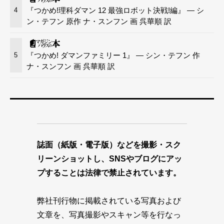
『つかめ!理科ダマン 12 最強ロボット決戦!編』 — シ
4
ン・テフン 原作 ナ・スンフン 画 呉華順 訳
『つかめ! ダマンファミリー 1』 — シン・テフン 作
5
ナ・スンフン 画 呉華順 訳
誌面（紙版・電子版）などを撮影・スク
リーンショットし、SNSやブログにアッ
プすることは法律で禁止されています。
弊社刊行物に掲載されている写真および
文章を、写真撮影やスキャン等を行なっ