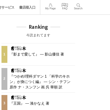
けサービス
書店様入口
My Page
FAQ
Search
Ranking
今読まれてます
『影まで愛して』 — 影山優佳 著
1
『つかめ!理科ダマン 1 「科学のキホ
2
ン」が身につく編』 — シン・テフン
原作 ナ・スンフン 画 呉 華順 訳
『王国』 — 湊かなえ 著
3