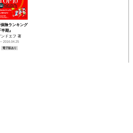
新保険ランキング
6下半期』
ンドエフ 著
 2016.04.25
電子版あり