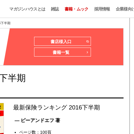
マガジンハウスとは
雑誌
書籍・ムック
採用情報
企業様向
6下半期
書店様入口
書籍一覧
6下半期
最新保険ランキング 2016下半期
— ピーアンドエフ 著
ページ数：100頁