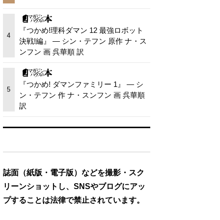
『つかめ!理科ダマン 12 最強ロボット
4
決戦!編』 — シン・テフン 原作 ナ・ス
ンフン 画 呉華順 訳
『つかめ! ダマンファミリー 1』 — シ
5
ン・テフン 作 ナ・スンフン 画 呉華順
訳
誌面（紙版・電子版）などを撮影・スク
リーンショットし、SNSやブログにアッ
プすることは法律で禁止されています。