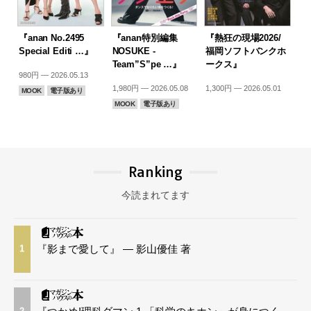
『anan No.2495
『anan特別編集
『熱狂の現場2026/
Special Editi …』
NOSUKE -
福岡ソフトバンクホ
Team”S”pe …』
ークス』
980円 — 2026.05.13
1,980円 — 2026.05.08
1,300円 — 2026.05.01
MOOK
電子版あり
MOOK
電子版あり
Ranking
今読まれてます
『影まで愛して』 — 影山優佳 著
1