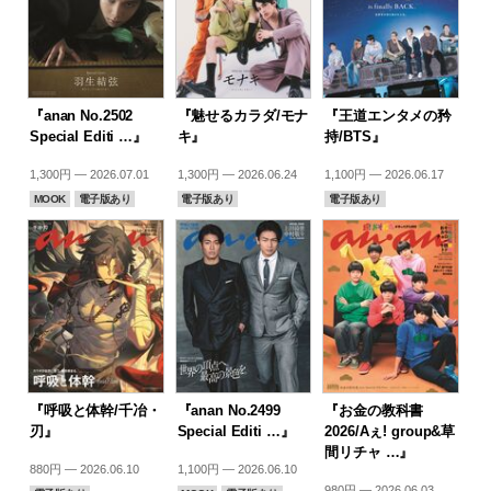
『anan No.2502
『魅せるカラダ/モナ
『王道エンタメの矜
Special Editi …』
キ』
持/BTS』
1,300円 — 2026.07.01
1,300円 — 2026.06.24
1,100円 — 2026.06.17
MOOK
電子版あり
電子版あり
電子版あり
『呼吸と体幹/千冶・
『anan No.2499
『お金の教科書
刃』
Special Editi …』
2026/Aぇ! group&草
間リチャ …』
880円 — 2026.06.10
1,100円 — 2026.06.10
980円 — 2026.06.03