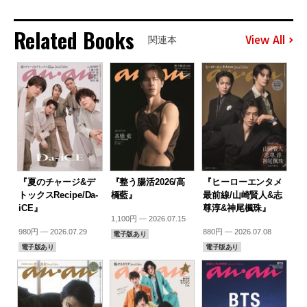
Related Books
View All
関連本
『夏のチャージ&デ
『整う腸活2026/高
『ヒーローエンタメ
トックスRecipe/Da-
橋藍』
最前線/山崎賢人&志
iCE』
尊淳&神尾楓珠』
1,100円 — 2026.07.15
980円 — 2026.07.29
880円 — 2026.07.08
電子版あり
電子版あり
電子版あり