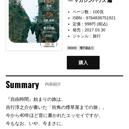
— マガジンハウス 編
ページ数：100頁
ISBN：9784838751921
定価：998円 (税込)
発売：2017.03.30
ジャンル：
旅行
MOOK
電子版あり
購入
Summary
内容紹介
『自由時間』始まりの旅は、
吉行淳之介が書いた「街角の煙草屋までの旅」。
今から40年ほど昔に書かれたエッセイですが、
今もなお、いや、今まさに、