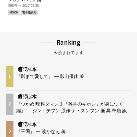
998円 — 2017.03.30
MOOK
電子版あり
Ranking
今読まれてます
『影まで愛して』 — 影山優佳 著
1
『つかめ!理科ダマン 1 「科学のキホン」が身につく
2
編』 — シン・テフン 原作 ナ・スンフン 画 呉 華順 訳
『王国』 — 湊かなえ 著
3