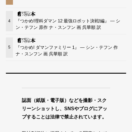
『つかめ!理科ダマン 12 最強ロボット決戦!編』 — シ
4
ン・テフン 原作 ナ・スンフン 画 呉華順 訳
『つかめ! ダマンファミリー 1』 — シン・テフン 作
5
ナ・スンフン 画 呉華順 訳
誌面（紙版・電子版）などを撮影・スク
リーンショットし、SNSやブログにアッ
プすることは法律で禁止されています。