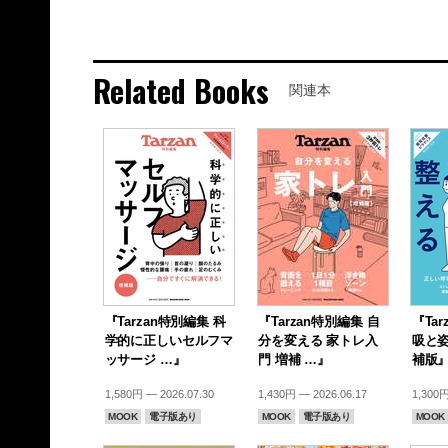
Related Books
関連本
『Tarzan特別編集 科
『Tarzan特別編集 自
『Ta
学的に正しいセルフマ
分を変える 家トレ入
吸と姿
ッサージ …』
門 増補 …』
補版
1,580円 — 2026.07.30
1,430円 — 2026.06.17
1,300円
MOOK
電子版あり
MOOK
電子版あり
MOOK