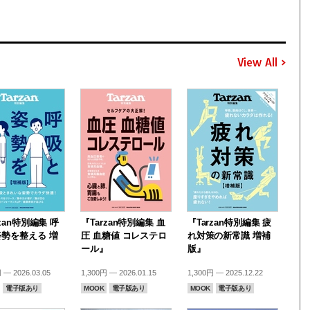
View All
rzan特別編集 呼
『Tarzan特別編集 血
『Tarzan特別編集 疲
勢を整える 増
圧 血糖値 コレステロ
れ対策の新常識 増補
』
ール』
版』
 — 2026.03.05
1,300円 — 2026.01.15
1,300円 — 2025.12.22
電子版あり
MOOK
電子版あり
MOOK
電子版あり