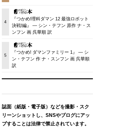
『つかめ!理科ダマン 12 最強ロボット
4
決戦!編』 — シン・テフン 原作 ナ・ス
ンフン 画 呉華順 訳
『つかめ! ダマンファミリー 1』 — シ
5
ン・テフン 作 ナ・スンフン 画 呉華順
訳
誌面（紙版・電子版）などを撮影・スク
リーンショットし、SNSやブログにアッ
プすることは法律で禁止されています。