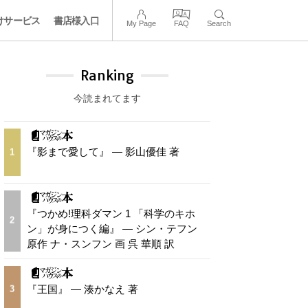
けサービス
書店様入口
My Page
FAQ
Search
Ranking
今読まれてます
『影まで愛して』 — 影山優佳 著
1
『つかめ!理科ダマン 1 「科学のキホ
2
ン」が身につく編』 — シン・テフン
原作 ナ・スンフン 画 呉 華順 訳
『王国』 — 湊かなえ 著
3