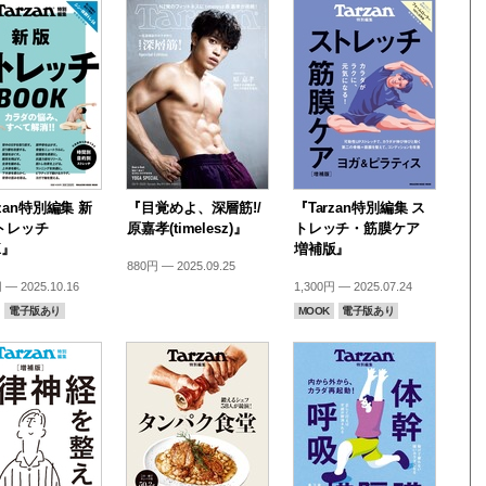
rzan特別編集 新
『目覚めよ、深層筋!/
『Tarzan特別編集 ス
トレッチ
原嘉孝(timelesz)』
トレッチ・筋膜ケア
K』
増補版』
880円 — 2025.09.25
 — 2025.10.16
1,300円 — 2025.07.24
電子版あり
MOOK
電子版あり