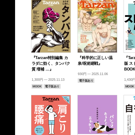
『Tarzan特別編集 カ
『科学的に正しい温
『Ta
ラダに効く、タンパク
泉/呪術廻戦』
版 ス
質 増補 …』
BOO
930円 — 2025.11.06
1,300円 — 2025.11.13
1,430円
電子版あり
MOOK
電子版あり
MOOK