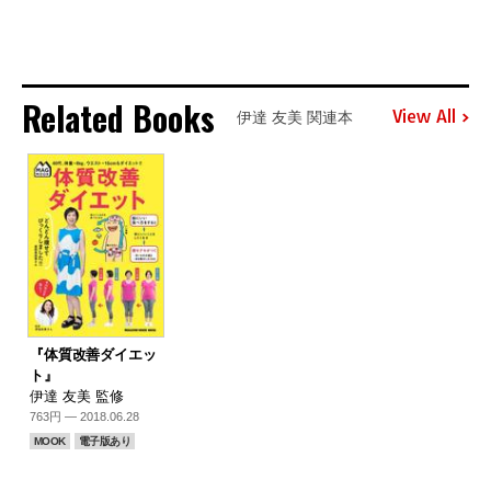
Related Books
View All
伊達 友美 関連本
『体質改善ダイエッ
ト』
伊達 友美 監修
763円 — 2018.06.28
MOOK
電子版あり