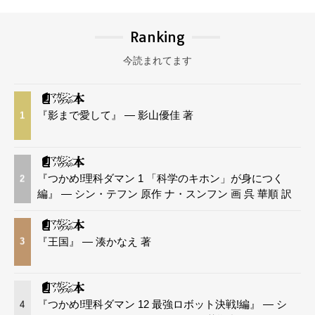
Ranking
今読まれてます
『影まで愛して』 — 影山優佳 著
1
『つかめ!理科ダマン 1 「科学のキホン」が身につく
2
編』 — シン・テフン 原作 ナ・スンフン 画 呉 華順 訳
『王国』 — 湊かなえ 著
3
『つかめ!理科ダマン 12 最強ロボット決戦!編』 — シ
4