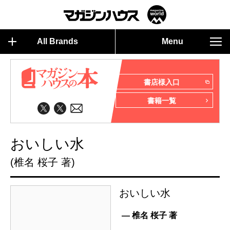
All Brands
Menu
書店様入口
書籍一覧
おいしい水
(椎名 桜子 著)
おいしい水
— 椎名 桜子 著