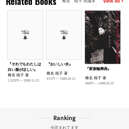
Related Books
View All
椎名 桜子 関連本
『それでもわたしは
『おいしい水』
『家族輪舞曲』
白い服がほしい』
椎名 桜子 著
椎名 桜子 著
椎名 桜子 著
971円 — 1989.04.12
1,025円 — 1989.11.01
968円 — 1988.03.22
Ranking
今読まれてます