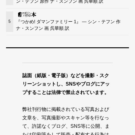
ン・テフン 原作 ナ・スンフン 画 呉華順 訳
『つかめ! ダマンファミリー 1』 — シン・テフン 作
5
ナ・スンフン 画 呉華順 訳
誌面（紙版・電子版）などを撮影・スク
リーンショットし、SNSやブログにアッ
プすることは法律で禁止されています。
弊社刊行物に掲載されている写真および
文章を、写真撮影やスキャン等を行なっ
て、許諾なくブログ、SNS等に公開、ま
たは印刷等をして販売・配布する行為は