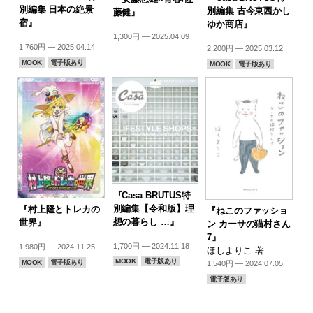
別編集 日本の絶景
別編集 古今東西かし
藤健』
宿』
ゆか商店』
1,300円 — 2025.04.09
1,760円 — 2025.04.14
2,200円 — 2025.03.12
MOOK
電子版あり
MOOK
電子版あり
『Casa BRUTUS特
別編集【令和版】理
『村上隆とトレカの
『ねこのファッショ
想の暮らし …』
世界』
ン カーサの猫村さん
7』
1,700円 — 2024.11.18
1,980円 — 2024.11.25
ほしよりこ 著
MOOK
電子版あり
MOOK
電子版あり
1,540円 — 2024.07.05
電子版あり