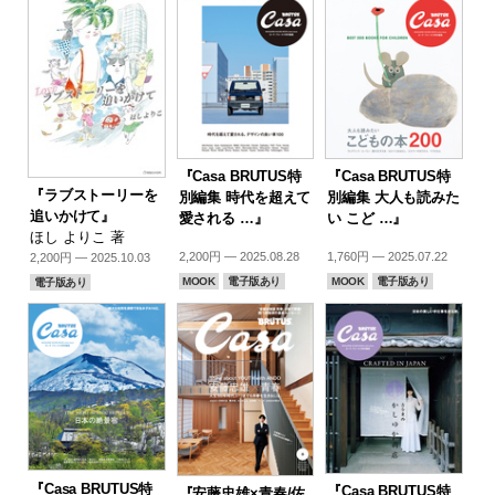
『Casa BRUTUS特
『Casa BRUTUS特
『ラブストーリーを
別編集 時代を超えて
別編集 大人も読みた
追いかけて』
愛される …』
い こど …』
ほし よりこ 著
2,200円 — 2025.08.28
1,760円 — 2025.07.22
2,200円 — 2025.10.03
MOOK
電子版あり
MOOK
電子版あり
電子版あり
『Casa BRUTUS特
『Casa BRUTUS特
『安藤忠雄×青春/佐