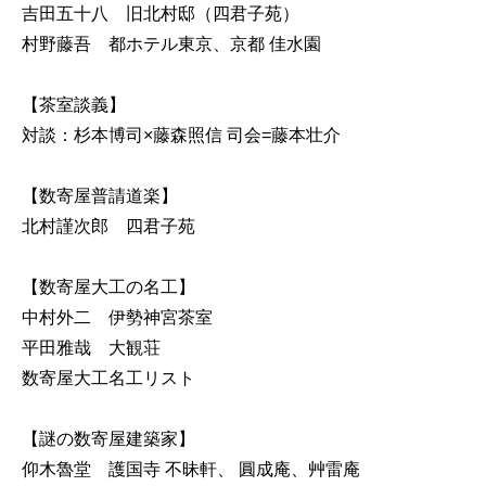
吉田五十八 旧北村邸（四君子苑）
村野藤吾 都ホテル東京、京都 佳水園
【茶室談義】
対談：杉本博司×藤森照信 司会=藤本壮介
【数寄屋普請道楽】
北村謹次郎 四君子苑
【数寄屋大工の名工】
中村外二 伊勢神宮茶室
平田雅哉 大観荘
数寄屋大工名工リスト
【謎の数寄屋建築家】
仰木魯堂 護国寺 不昧軒、 圓成庵、艸雷庵