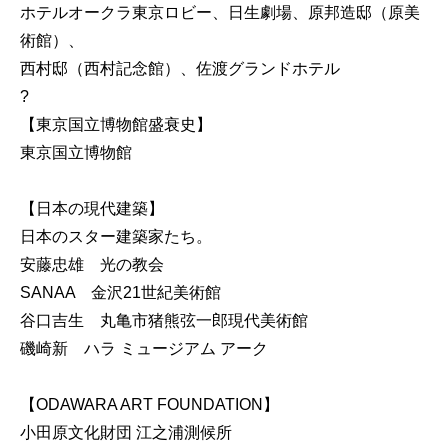
ホテルオークラ東京ロビー、日生劇場、原邦造邸（原美
術館）、
西村邸（西村記念館）、佐渡グランドホテル
?
【東京国立博物館盛衰史】
東京国立博物館
【日本の現代建築】
日本のスター建築家たち。
安藤忠雄 光の教会
SANAA 金沢21世紀美術館
谷口吉生 丸亀市猪熊弦一郎現代美術館
磯崎新 ハラ ミュージアム アーク
【ODAWARA ART FOUNDATION】
小田原文化財団 江之浦測候所