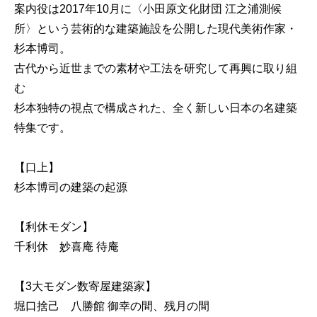
案内役は2017年10月に〈小田原文化財団 江之浦測候
所〉という芸術的な建築施設を公開した現代美術作家・
杉本博司。
古代から近世までの素材や工法を研究して再興に取り組
む
杉本独特の視点で構成された、全く新しい日本の名建築
特集です。
【口上】
杉本博司の建築の起源
【利休モダン】
千利休 妙喜庵 待庵
【3大モダン数寄屋建築家】
堀口捨己 八勝館 御幸の間、残月の間