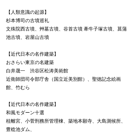
【人類意識の起源】
杉本博司の古墳巡礼
文殊院西古墳、艸墓古墳、谷首古墳 牽牛子塚古墳、菖蒲
池古墳、岩屋山古墳
【近代日本の名作建築】
おさらい東京の名建築
白井晟一 渋谷区松涛美術館
近衛師団司令部庁舎（国立近美別館）、聖徳記念絵画
館、竹むら
【近代日本の名作建築】
和風モダーン十選
桂離宮、小菅刑務所管理棟、築地本願寺、大島測候所、
豊稔池ダム、