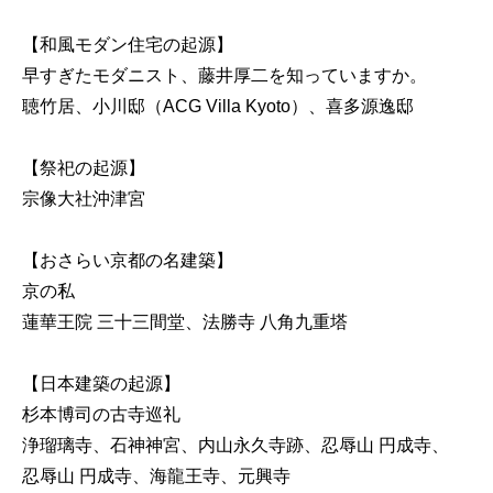
【和風モダン住宅の起源】
早すぎたモダニスト、藤井厚二を知っていますか。
聴竹居、小川邸（ACG Villa Kyoto）、喜多源逸邸
【祭祀の起源】
宗像大社沖津宮
【おさらい京都の名建築】
京の私
蓮華王院 三十三間堂、法勝寺 八角九重塔
【日本建築の起源】
杉本博司の古寺巡礼
浄瑠璃寺、石神神宮、内山永久寺跡、忍辱山 円成寺、
忍辱山 円成寺、海龍王寺、元興寺