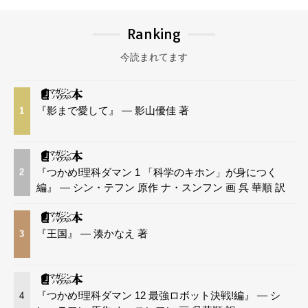
Ranking
今読まれてます
『影まで愛して』 — 影山優佳 著
1
『つかめ!理科ダマン 1 「科学のキホン」が身につく
2
編』 — シン・テフン 原作 ナ・スンフン 画 呉 華順 訳
『王国』 — 湊かなえ 著
3
『つかめ!理科ダマン 12 最強ロボット決戦!編』 — シ
4