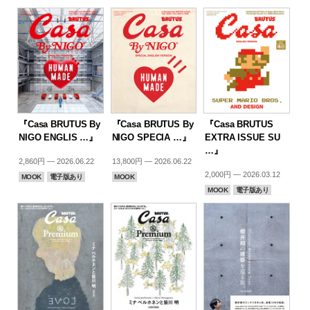
『Casa BRUTUS By
『Casa BRUTUS By
『Casa BRUTUS
NIGO ENGLIS …』
NIGO SPECIA …』
EXTRA ISSUE SU
…』
2,860円 — 2026.06.22
13,800円 — 2026.06.22
2,000円 — 2026.03.12
MOOK
電子版あり
MOOK
MOOK
電子版あり