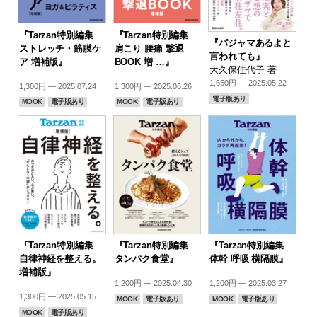
『Tarzan特別編集
『Tarzan特別編集
『パジャマあるよと
ストレッチ・筋膜ケ
肩こり 腰痛 撃退
言われても』
ア 増補版』
BOOK 増 …』
大久保佳代子 著
1,650円 — 2025.05.22
1,300円 — 2025.07.24
1,300円 — 2025.06.26
電子版あり
MOOK
電子版あり
MOOK
電子版あり
『Tarzan特別編集
『Tarzan特別編集
『Tarzan特別編集
自律神経を整える。
タンパク食堂』
体幹 呼吸 横隔膜』
増補版』
1,200円 — 2025.04.30
1,200円 — 2025.03.27
1,300円 — 2025.05.15
MOOK
電子版あり
MOOK
電子版あり
MOOK
電子版あり