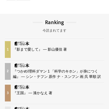
Ranking
今読まれてます
『影まで愛して』 — 影山優佳 著
1
『つかめ!理科ダマン 1 「科学のキホン」が身につく
2
編』 — シン・テフン 原作 ナ・スンフン 画 呉 華順 訳
『王国』 — 湊かなえ 著
3