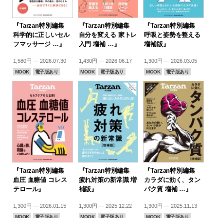
『Tarzan特別編集
『Tarzan特別編集
『Tarzan特別編集
科学的に正しいセル
自分を変える 家トレ
呼吸と姿勢を整える
フマッサージ …』
入門 増補 …』
増補版』
1,580円 — 2026.07.30
1,430円 — 2026.06.17
1,300円 — 2026.03.05
MOOK
電子版あり
MOOK
電子版あり
MOOK
電子版あり
『Tarzan特別編集
『Tarzan特別編集
『Tarzan特別編集
血圧 血糖値 コレス
疲れ対策の新常識 増
カラダに効く、タン
テロール』
補版』
パク質 増補 …』
1,300円 — 2026.01.15
1,300円 — 2025.12.22
1,300円 — 2025.11.13
MOOK
電子版あり
MOOK
電子版あり
MOOK
電子版あり