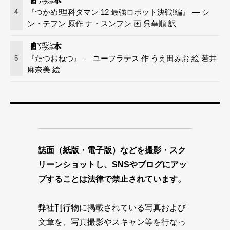
『つかめ!理科ダマン 12 最強ロボット決戦!編』 — シ
4
ン・テフン 原作 ナ・スンフン 画 呉華順 訳
『たつおねつ』 — ユーフラテス 作 うえ田みお 絵 若井
5
麻奈美 絵
誌面（紙版・電子版）などを撮影・スク
リーンショットし、SNSやブログにアッ
プすることは法律で禁止されています。
弊社刊行物に掲載されている写真および
文章を、写真撮影やスキャン等を行なっ