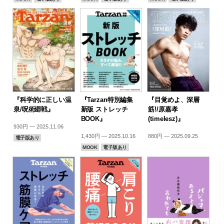
『科学的に正しい温
『Tarzan特別編集
『目覚めよ、深層
泉/呪術廻戦』
新版 ストレッチ
筋!/原嘉孝
BOOK』
(timelesz)』
930円 — 2025.11.06
1,430円 — 2025.10.16
880円 — 2025.09.25
電子版あり
MOOK
電子版あり