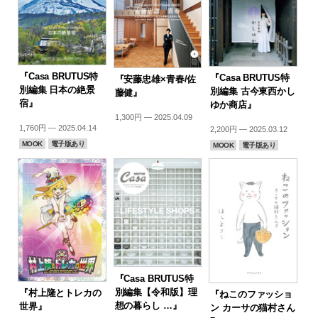
『Casa BRUTUS特
『Casa BRUTUS特
『安藤忠雄×青春/佐
別編集 日本の絶景
別編集 古今東西かし
藤健』
宿』
ゆか商店』
1,300円 — 2025.04.09
1,760円 — 2025.04.14
2,200円 — 2025.03.12
MOOK
電子版あり
MOOK
電子版あり
『Casa BRUTUS特
別編集【令和版】理
『村上隆とトレカの
『ねこのファッショ
想の暮らし …』
世界』
ン カーサの猫村さん