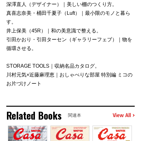
深澤直人（デザイナー）｜美しい棚のつくり方。
真喜志奈美・桶田千夏子（Luft）｜最小限のモノと暮ら
す。
井上保美（45R）｜和の美意識で整える。
引田かおり・引田ターセン（ギャラリーフェブ）｜物を
循環させる。
STORAGE TOOLS｜収納名品カタログ。
川村元気×近藤麻理恵｜おしゃべりな部屋 特別編 ミコの
お片づけノート
Related Books
View All
関連本