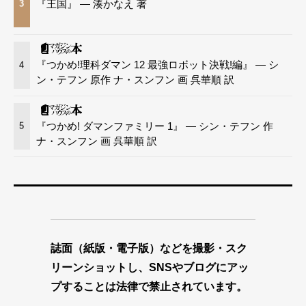
『王国』 — 湊かなえ 著
3
『つかめ!理科ダマン 12 最強ロボット決戦!編』 — シ
4
ン・テフン 原作 ナ・スンフン 画 呉華順 訳
『つかめ! ダマンファミリー 1』 — シン・テフン 作
5
ナ・スンフン 画 呉華順 訳
誌面（紙版・電子版）などを撮影・スク
リーンショットし、SNSやブログにアッ
プすることは法律で禁止されています。