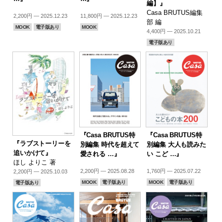
編】』
Casa BRUTUS編集
2,200円 — 2025.12.23
11,800円 — 2025.12.23
部 編
MOOK
電子版あり
MOOK
4,400円 — 2025.10.21
電子版あり
『Casa BRUTUS特
『Casa BRUTUS特
『ラブストーリーを
別編集 時代を超えて
別編集 大人も読みた
追いかけて』
愛される …』
い こど …』
ほし よりこ 著
2,200円 — 2025.08.28
1,760円 — 2025.07.22
2,200円 — 2025.10.03
MOOK
電子版あり
MOOK
電子版あり
電子版あり