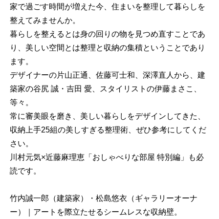
家で過ごす時間が増えた今、住まいを整理して暮らしを
整えてみませんか。
暮らしを整えるとは身の回りの物を見つめ直すことであ
り、美しい空間とは整理と収納の集積ということであり
ます。
デザイナーの片山正通、佐藤可士和、深澤直人から、建
築家の谷尻 誠・吉田 愛、スタイリストの伊藤まさこ、
等々。
常に審美眼を磨き、美しい暮らしをデザインしてきた、
収納上手25組の美しすぎる整理術、ぜひ参考にしてくだ
さい。
川村元気×近藤麻理恵「おしゃべりな部屋 特別編」も必
読です。
竹内誠一郎（建築家）・松島悠衣（ギャラリーオーナ
ー）｜アートを際立たせるシームレスな収納壁。