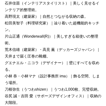
石井佳苗（インテリアスタイリスト）｜美しく見せるイ
ンテリア的整理術。
高野現太（建築家）｜自然とつながる収納の森。
松田美智子（料理研究家）｜辿り着いた超機能的キッチ
ン。
片山正通（Wonderwall(R)）｜美しすぎる箱使いの整理
術。
荒木信雄（建築家）・高見 薫（デッカーズジャパン）｜
天井まで届く圧巻の靴棚。
グエナエル・ニコラ（デザイナー）｜壁にすべてを収め
る。
小林 恭・小林マナ（設計事務所 ima）｜飾る空間、しま
う場所。
刀根弥生（うつわshizen）｜うつわ1,000枚、完璧収納。
谷尻 誠・吉田 愛（サポーズデザインオフィス）｜収納の
大階段。