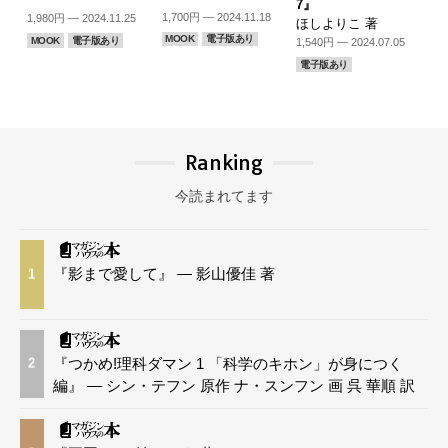
7』
1,700円 — 2024.11.18
1,980円 — 2024.11.25
ほしよりこ 著
MOOK
電子版あり
MOOK
電子版あり
1,540円 — 2024.07.05
電子版あり
Ranking
今読まれてます
『影まで愛して』 — 影山優佳 著
1
『つかめ!理科ダマン 1 「科学のキホン」が身につく
2
編』 — シン・テフン 原作 ナ・スンフン 画 呉 華順 訳