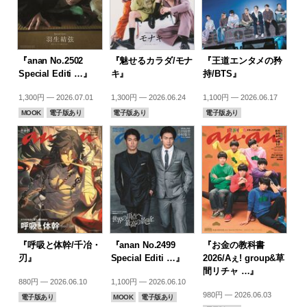
『anan No.2502
『魅せるカラダ/モナ
『王道エンタメの矜
Special Editi …』
キ』
持/BTS』
1,300円 — 2026.07.01
1,300円 — 2026.06.24
1,100円 — 2026.06.17
MOOK
電子版あり
電子版あり
電子版あり
『呼吸と体幹/千冶・
『anan No.2499
『お金の教科書
刃』
Special Editi …』
2026/Aぇ! group&草
間リチャ …』
880円 — 2026.06.10
1,100円 — 2026.06.10
980円 — 2026.06.03
電子版あり
MOOK
電子版あり