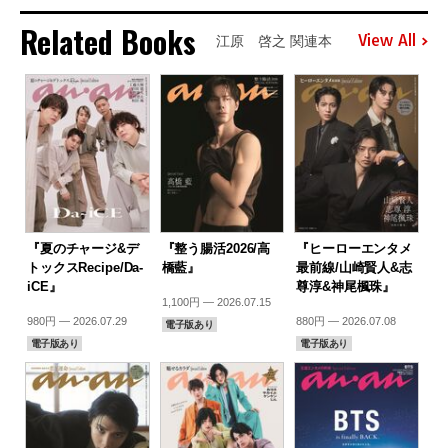
Related Books
View All
江原 啓之 関連本
『夏のチャージ&デ
『整う腸活2026/高
『ヒーローエンタメ
トックスRecipe/Da-
橋藍』
最前線/山崎賢人&志
iCE』
尊淳&神尾楓珠』
1,100円 — 2026.07.15
980円 — 2026.07.29
880円 — 2026.07.08
電子版あり
電子版あり
電子版あり