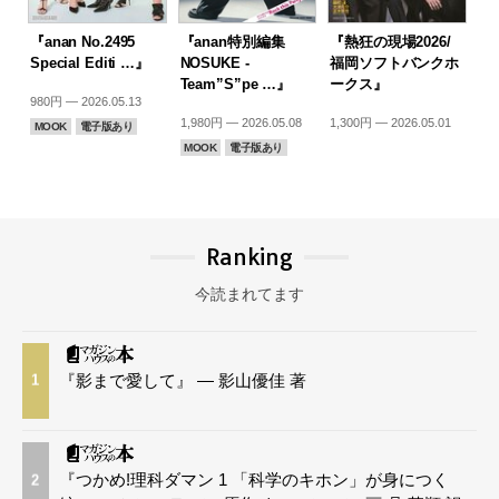
『anan No.2495
『anan特別編集
『熱狂の現場2026/
Special Editi …』
NOSUKE -
福岡ソフトバンクホ
Team”S”pe …』
ークス』
980円 — 2026.05.13
1,980円 — 2026.05.08
1,300円 — 2026.05.01
MOOK
電子版あり
MOOK
電子版あり
Ranking
今読まれてます
『影まで愛して』 — 影山優佳 著
1
『つかめ!理科ダマン 1 「科学のキホン」が身につく
2