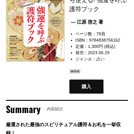
護符ブック
— 江原 啓之 著
ページ数：78頁
ISBN：9784838756162
定価：1,300円 (税込)
発売：2023.06.29
ジャンル：
占い
MOOK
購入
Summary
内容紹介
厳選された最強のスピリチュアル護符＆お札を一挙収
録！