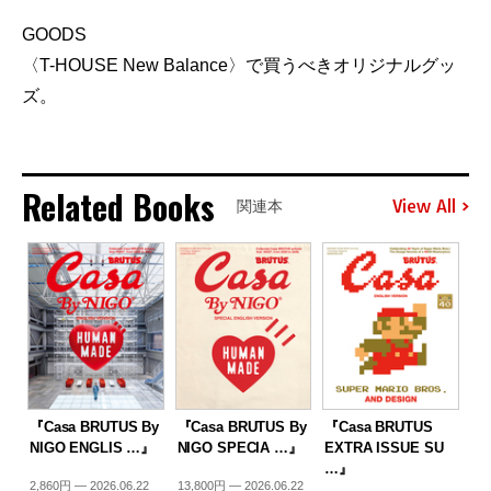
GOODS
〈T-HOUSE New Balance〉で買うべきオリジナルグッ
ズ。
Related Books
View All
関連本
『Casa BRUTUS By
『Casa BRUTUS By
『Casa BRUTUS
NIGO ENGLIS …』
NIGO SPECIA …』
EXTRA ISSUE SU
…』
2,860円 — 2026.06.22
13,800円 — 2026.06.22