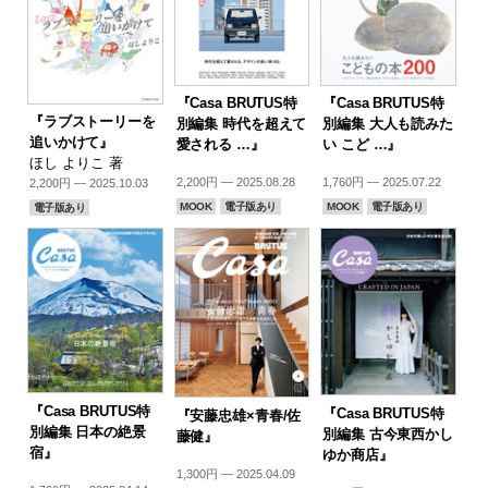
『Casa BRUTUS特
『Casa BRUTUS特
『ラブストーリーを
別編集 時代を超えて
別編集 大人も読みた
追いかけて』
愛される …』
い こど …』
ほし よりこ 著
2,200円 — 2025.08.28
1,760円 — 2025.07.22
2,200円 — 2025.10.03
MOOK
電子版あり
MOOK
電子版あり
電子版あり
『Casa BRUTUS特
『Casa BRUTUS特
『安藤忠雄×青春/佐
別編集 日本の絶景
別編集 古今東西かし
藤健』
宿』
ゆか商店』
1,300円 — 2025.04.09