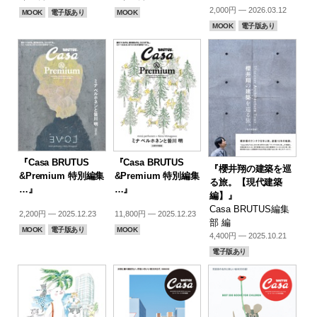
2,000円 — 2026.03.12
MOOK
電子版あり
MOOK
MOOK
電子版あり
『Casa BRUTUS
『Casa BRUTUS
『櫻井翔の建築を巡
&Premium 特別編集
&Premium 特別編集
る旅。【現代建築
…』
…』
編】』
Casa BRUTUS編集
2,200円 — 2025.12.23
11,800円 — 2025.12.23
部 編
MOOK
電子版あり
MOOK
4,400円 — 2025.10.21
電子版あり