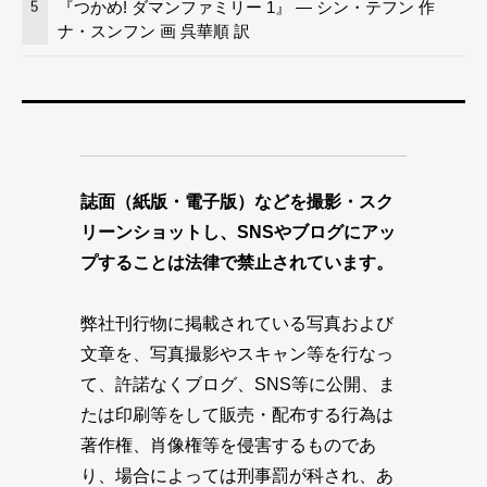
『つかめ! ダマンファミリー 1』 — シン・テフン 作
5
ナ・スンフン 画 呉華順 訳
誌面（紙版・電子版）などを撮影・スク
リーンショットし、SNSやブログにアッ
プすることは法律で禁止されています。
弊社刊行物に掲載されている写真および
文章を、写真撮影やスキャン等を行なっ
て、許諾なくブログ、SNS等に公開、ま
たは印刷等をして販売・配布する行為は
著作権、肖像権等を侵害するものであ
り、場合によっては刑事罰が科され、あ