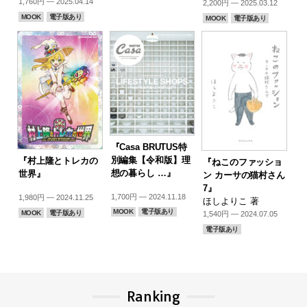
1,760円 — 2025.04.14
2,200円 — 2025.03.12
MOOK
電子版あり
MOOK
電子版あり
『Casa BRUTUS特
別編集【令和版】理
『村上隆とトレカの
『ねこのファッショ
想の暮らし …』
世界』
ン カーサの猫村さん
7』
1,700円 — 2024.11.18
1,980円 — 2024.11.25
ほしよりこ 著
MOOK
電子版あり
MOOK
電子版あり
1,540円 — 2024.07.05
電子版あり
Ranking