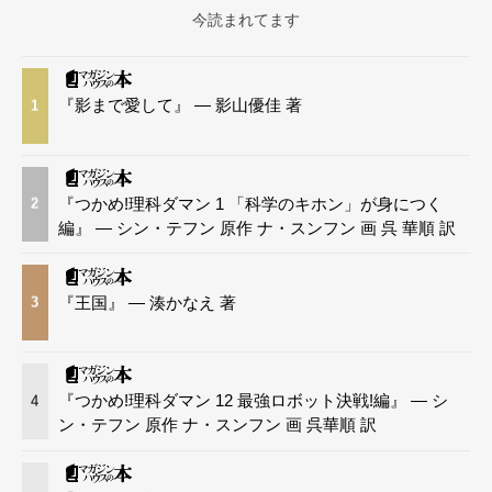
今読まれてます
『影まで愛して』 — 影山優佳 著
1
『つかめ!理科ダマン 1 「科学のキホン」が身につく
2
編』 — シン・テフン 原作 ナ・スンフン 画 呉 華順 訳
『王国』 — 湊かなえ 著
3
『つかめ!理科ダマン 12 最強ロボット決戦!編』 — シ
4
ン・テフン 原作 ナ・スンフン 画 呉華順 訳