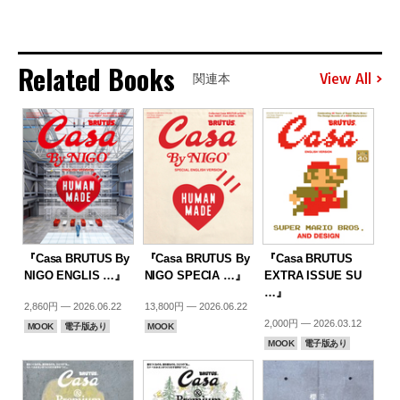
Related Books
View All
関連本
『Casa BRUTUS By
『Casa BRUTUS By
『Casa BRUTUS
NIGO ENGLIS …』
NIGO SPECIA …』
EXTRA ISSUE SU
…』
2,860円 — 2026.06.22
13,800円 — 2026.06.22
2,000円 — 2026.03.12
MOOK
電子版あり
MOOK
MOOK
電子版あり