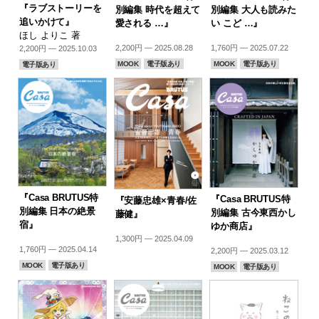
『ラブストーリーを
別編集 時代を超えて
別編集 大人も読みた
追いかけて』
愛される …』
い こど …』
ほし よりこ 著
2,200円 — 2025.08.28
1,760円 — 2025.07.22
2,200円 — 2025.10.03
MOOK
電子版あり
MOOK
電子版あり
電子版あり
『Casa BRUTUS特
『Casa BRUTUS特
『安藤忠雄×青春/佐
別編集 日本の絶景
別編集 古今東西かし
藤健』
宿』
ゆか商店』
1,300円 — 2025.04.09
1,760円 — 2025.04.14
2,200円 — 2025.03.12
MOOK
電子版あり
MOOK
電子版あり