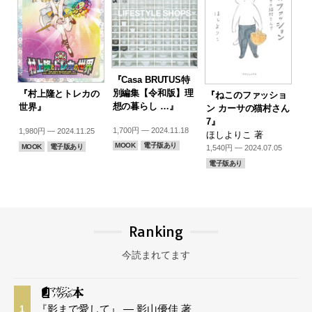
『Casa BRUTUS特
別編集【令和版】理
『村上隆とトレカの
『ねこのファッショ
想の暮らし …』
世界』
ン カーサの猫村さん
7』
1,700円 — 2024.11.18
1,980円 — 2024.11.25
ほしよりこ 著
MOOK
電子版あり
MOOK
電子版あり
1,540円 — 2024.07.05
電子版あり
Ranking
今読まれてます
『影まで愛して』 — 影山優佳 著
1