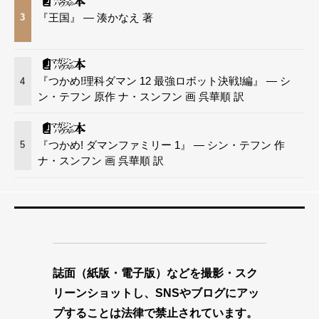
『王国』 — 湊かなえ 著
3
『つかめ!理科ダマン 12 最強ロボット決戦!編』 — シ
4
ン・テフン 原作 ナ・スンフン 画 呉華順 訳
『つかめ! ダマンファミリー 1』 — シン・テフン 作
5
ナ・スンフン 画 呉華順 訳
誌面（紙版・電子版）などを撮影・スク
リーンショットし、SNSやブログにアッ
プすることは法律で禁止されています。