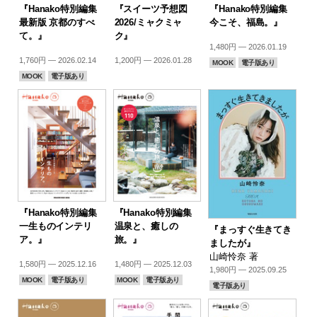
『Hanako特別編集
『スイーツ予想図
『Hanako特別編集
最新版 京都のすべ
2026/ミャクミャ
今こそ、福島。』
て。』
ク』
1,480円 — 2026.01.19
1,760円 — 2026.02.14
1,200円 — 2026.01.28
MOOK
電子版あり
MOOK
電子版あり
『Hanako特別編集
『Hanako特別編集
一生ものインテリ
温泉と、癒しの
『まっすぐ生きてき
ア。』
旅。』
ましたが』
山崎怜奈 著
1,580円 — 2025.12.16
1,480円 — 2025.12.03
1,980円 — 2025.09.25
MOOK
電子版あり
MOOK
電子版あり
電子版あり