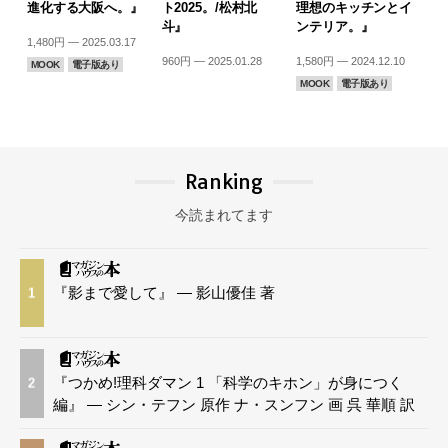
進化する大阪へ。』
ト2025。/松村北
理想のキッチンとイ
斗』
ンテリア。』
1,480円 — 2025.03.17
960円 — 2025.01.28
1,580円 — 2024.12.10
MOOK
電子版あり
MOOK
電子版あり
Ranking
今読まれてます
『影まで愛して』 — 影山優佳 著
1
『つかめ!理科ダマン 1 「科学のキホン」が身につく
2
編』 — シン・テフン 原作 ナ・スンフン 画 呉 華順 訳