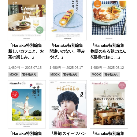
『Hanako特別編集
『Hanako特別編集
『Hanako特別編集
新しいカフェと、お
間違いのない、手み
物語のある朝ごはん
茶の楽しみ。』
やげ。』
&至福のおに …』
1,480円 — 2025.07.15
1,480円 — 2025.06.17
1,480円 — 2025.05.12
MOOK
電子版あり
MOOK
電子版あり
MOOK
電子版あり
『Hanako特別編集
『最旬!スイーツハン
『Hanako特別編集