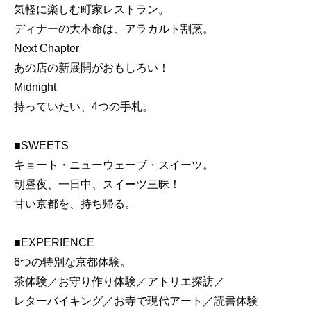
気軽に楽しむ町家レストラン。
ディナーの大本命は、アラカルト割烹。
Next Chapter
あの店の新展開がおもしろい！
Midnight
持っていたい、4つの手札。
■SWEETS
キョート・ニューウェーブ・スイーツ。
朝昼夜、一日中、スイーツ三昧！
甘い京都を、持ち帰る。
■EXPERIENCE
6つの特別な京都体験。
茶体験／お守り作り体験／アトリエ探訪／
レターバイキング／お寺で現代アート／読書体験