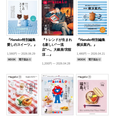
『Hanako特別編集
『トレンドが生まれ
『Hanako特別編集
愛しのスイーツ。』
る新しい“一流
横浜案内。』
店”へ。大銀座/宮舘
1,580円 — 2026.06.29
1,480円 — 2026.04.21
涼 …』
MOOK
電子版あり
MOOK
電子版あり
1,200円 — 2026.04.28