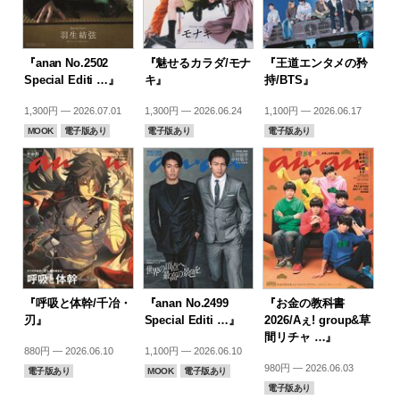
『anan No.2502
『魅せるカラダ/モナ
『王道エンタメの矜
Special Editi …』
キ』
持/BTS』
1,300円 — 2026.07.01
1,300円 — 2026.06.24
1,100円 — 2026.06.17
MOOK
電子版あり
電子版あり
電子版あり
『呼吸と体幹/千冶・
『anan No.2499
『お金の教科書
刃』
Special Editi …』
2026/Aぇ! group&草
間リチャ …』
880円 — 2026.06.10
1,100円 — 2026.06.10
980円 — 2026.06.03
電子版あり
MOOK
電子版あり
電子版あり