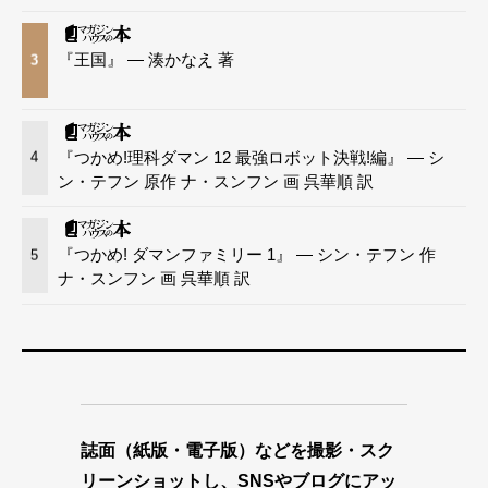
『王国』 — 湊かなえ 著
3
『つかめ!理科ダマン 12 最強ロボット決戦!編』 — シ
4
ン・テフン 原作 ナ・スンフン 画 呉華順 訳
『つかめ! ダマンファミリー 1』 — シン・テフン 作
5
ナ・スンフン 画 呉華順 訳
誌面（紙版・電子版）などを撮影・スク
リーンショットし、SNSやブログにアッ