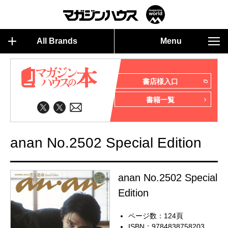
All Brands
Menu
書店様入口
書籍一覧
anan No.2502 Special Edition
anan No.2502 Special
Edition
ページ数：124頁
ISBN：9784838758203