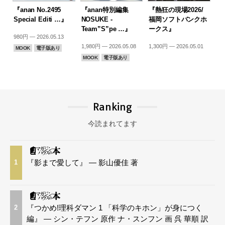
『anan No.2495
『anan特別編集
『熱狂の現場2026/
Special Editi …』
NOSUKE -
福岡ソフトバンクホ
Team”S”pe …』
ークス』
980円 — 2026.05.13
1,980円 — 2026.05.08
1,300円 — 2026.05.01
MOOK
電子版あり
MOOK
電子版あり
Ranking
今読まれてます
『影まで愛して』 — 影山優佳 著
1
『つかめ!理科ダマン 1 「科学のキホン」が身につく
2
編』 — シン・テフン 原作 ナ・スンフン 画 呉 華順 訳