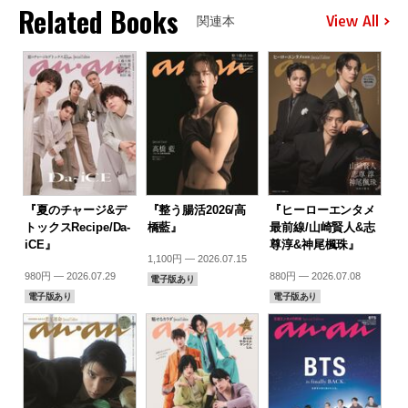
Related Books
View All
関連本
『夏のチャージ&デ
『整う腸活2026/高
『ヒーローエンタメ
トックスRecipe/Da-
橋藍』
最前線/山崎賢人&志
iCE』
尊淳&神尾楓珠』
1,100円 — 2026.07.15
980円 — 2026.07.29
880円 — 2026.07.08
電子版あり
電子版あり
電子版あり