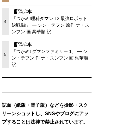
『つかめ!理科ダマン 12 最強ロボット
4
決戦!編』 — シン・テフン 原作 ナ・ス
ンフン 画 呉華順 訳
『つかめ! ダマンファミリー 1』 — シ
5
ン・テフン 作 ナ・スンフン 画 呉華順
訳
誌面（紙版・電子版）などを撮影・スク
リーンショットし、SNSやブログにアッ
プすることは法律で禁止されています。