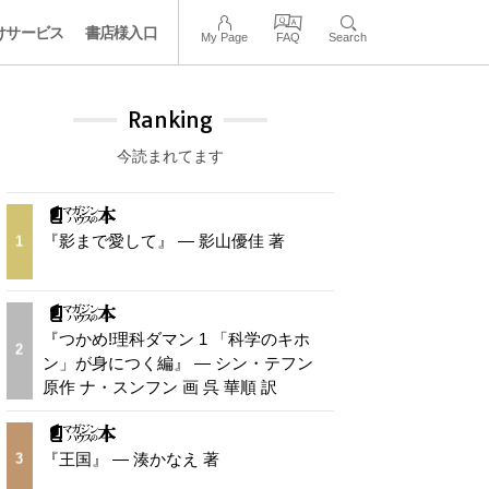
けサービス
書店様入口
My Page
FAQ
Search
Ranking
今読まれてます
『影まで愛して』 — 影山優佳 著
1
『つかめ!理科ダマン 1 「科学のキホ
2
ン」が身につく編』 — シン・テフン
原作 ナ・スンフン 画 呉 華順 訳
『王国』 — 湊かなえ 著
3