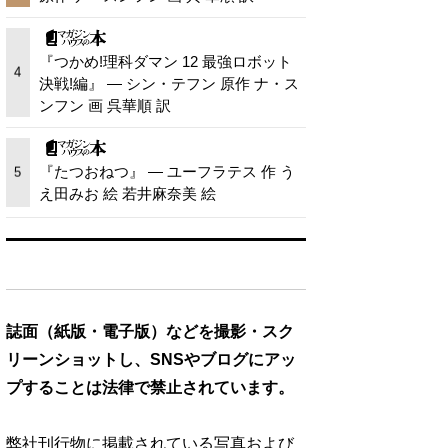
『つかめ!理科ダマン 12 最強ロボット
4
決戦!編』 — シン・テフン 原作 ナ・ス
ンフン 画 呉華順 訳
『たつおねつ』 — ユーフラテス 作 う
5
え田みお 絵 若井麻奈美 絵
誌面（紙版・電子版）などを撮影・スク
リーンショットし、SNSやブログにアッ
プすることは法律で禁止されています。
弊社刊行物に掲載されている写真および