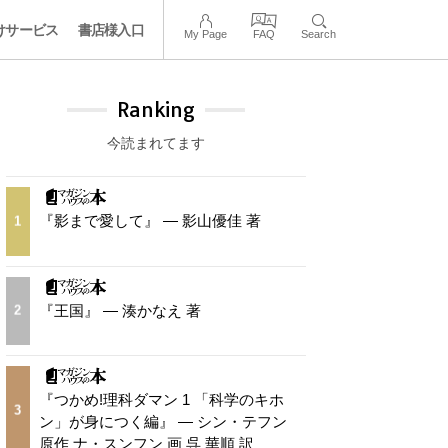
けサービス
書店様入口
My Page
FAQ
Search
Ranking
今読まれてます
『影まで愛して』 — 影山優佳 著
1
『王国』 — 湊かなえ 著
2
『つかめ!理科ダマン 1 「科学のキホ
3
ン」が身につく編』 — シン・テフン
原作 ナ・スンフン 画 呉 華順 訳