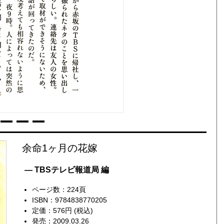
余命1ヶ月の花嫁
— TBSテレビ報道局 編
ページ数：224頁
ISBN：9784838770205
定価：576円 (税込)
発売：2009.03.26