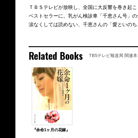
ＴＢＳテレビが放映し、全国に大反響を巻き起こ
ベストセラーに。乳がん検診車「千恵さん号」の
涙なくしては読めない、千恵さんの「愛といのち
Related Books
TBSテレビ報道局 関連本
『余命1ヶ月の花嫁』