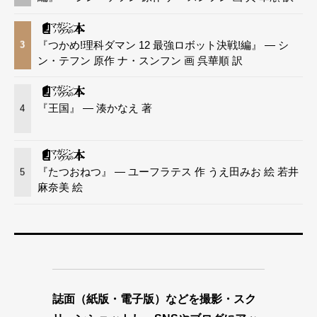
『つかめ!理科ダマン 12 最強ロボット決戦!編』 — シ
3
ン・テフン 原作 ナ・スンフン 画 呉華順 訳
『王国』 — 湊かなえ 著
4
『たつおねつ』 — ユーフラテス 作 うえ田みお 絵 若井
5
麻奈美 絵
誌面（紙版・電子版）などを撮影・スク