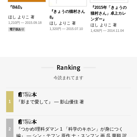
『B&D』
『2015年「きょうの
『きょうの猫村さん
猫村さん」卓上カレ
ほし よりこ 著
8』
ンダー』
1,210円 — 2015.09.18
ほし よりこ 著
ほし よりこ 著
1,320円 — 2015.07.10
電子版あり
1,426円 — 2014.11.04
Ranking
今読まれてます
『影まで愛して』 — 影山優佳 著
1
『つかめ!理科ダマン 1 「科学のキホン」が身につく
2
編』 — シン・テフン 原作 ナ・スンフン 画 呉 華順 訳