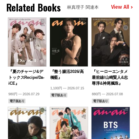
Related Books
View All
林真理子 関連本
『夏のチャージ&デ
『整う腸活2026/高
『ヒーローエンタメ
トックスRecipe/Da-
橋藍』
最前線/山崎賢人&志
iCE』
尊淳&神尾楓珠』
1,100円 — 2026.07.15
980円 — 2026.07.29
880円 — 2026.07.08
電子版あり
電子版あり
電子版あり