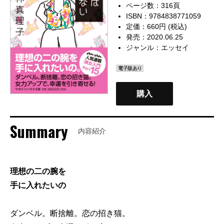
ページ数：316頁
ISBN：9784838771059
定価：660円 (税込)
発売：2020.06.25
ジャンル：
エッセイ
電子版あり
購入
Summary
内容紹介
理想の二の腕を
手に入れたいの
ダンベル。断捨離。恋の招き猫。