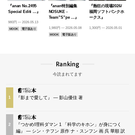
『anan No.2495
『anan特別編集
『熱狂の現場2026/
Special Editi …』
NOSUKE -
福岡ソフトバンクホ
Team”S”pe …』
ークス』
980円 — 2026.05.13
1,980円 — 2026.05.08
1,300円 — 2026.05.01
MOOK
電子版あり
MOOK
電子版あり
Ranking
今読まれてます
『影まで愛して』 — 影山優佳 著
1
『つかめ!理科ダマン 1 「科学のキホン」が身につく
2
編』 — シン・テフン 原作 ナ・スンフン 画 呉 華順 訳