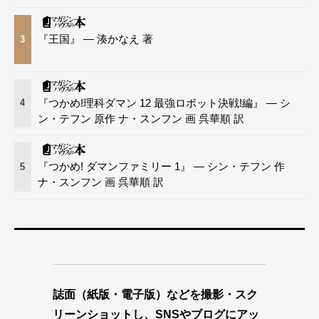
『王国』 — 湊かなえ 著
3
『つかめ!理科ダマン 12 最強ロボット決戦!編』 — シ
4
ン・テフン 原作 ナ・スンフン 画 呉華順 訳
『つかめ! ダマンファミリー 1』 — シン・テフン 作
5
ナ・スンフン 画 呉華順 訳
誌面（紙版・電子版）などを撮影・スク
リーンショットし、SNSやブログにアッ