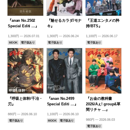
『anan No.2502
『魅せるカラダ/モナ
『王道エンタメの矜
Special Editi …』
キ』
持/BTS』
1,300円 — 2026.07.01
1,300円 — 2026.06.24
1,100円 — 2026.06.17
MOOK
電子版あり
電子版あり
電子版あり
『呼吸と体幹/千冶・
『anan No.2499
『お金の教科書
刃』
Special Editi …』
2026/Aぇ! group&草
間リチャ …』
880円 — 2026.06.10
1,100円 — 2026.06.10
980円 — 2026.06.03
電子版あり
MOOK
電子版あり
電子版あり