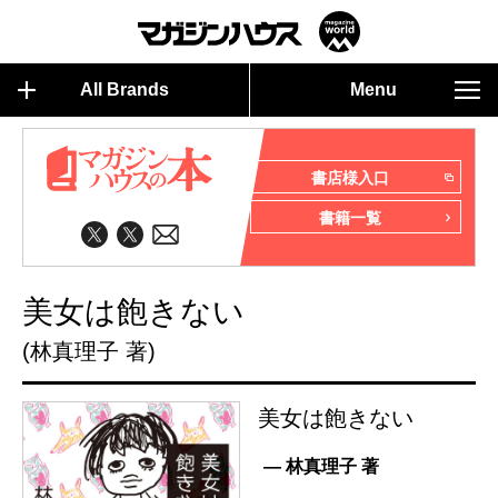
All Brands
Menu
書店様入口
書籍一覧
美女は飽きない
(林真理子 著)
美女は飽きない
— 林真理子 著