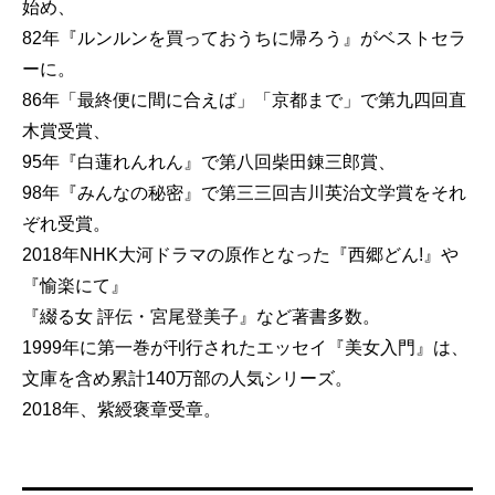
始め、
82年『ルンルンを買っておうちに帰ろう』がベストセラ
ーに。
86年「最終便に間に合えば」「京都まで」で第九四回直
木賞受賞、
95年『白蓮れんれん』で第八回柴田錬三郎賞、
98年『みんなの秘密』で第三三回吉川英治文学賞をそれ
ぞれ受賞。
2018年NHK大河ドラマの原作となった『西郷どん!』や
『愉楽にて』
『綴る女 評伝・宮尾登美子』など著書多数。
1999年に第一巻が刊行されたエッセイ『美女入門』は、
文庫を含め累計140万部の人気シリーズ。
2018年、紫綬褒章受章。