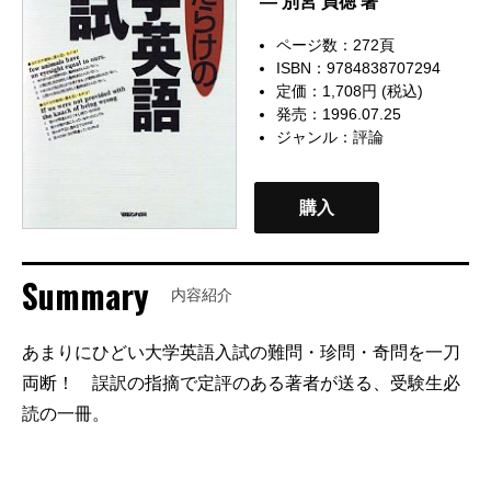
— 別宮 貞徳 著
ページ数：272頁
ISBN：9784838707294
定価：1,708円 (税込)
発売：1996.07.25
ジャンル：
評論
購入
Summary
内容紹介
あまりにひどい大学英語入試の難問・珍問・奇問を一刀
両断！ 誤訳の指摘で定評のある著者が送る、受験生必
読の一冊。