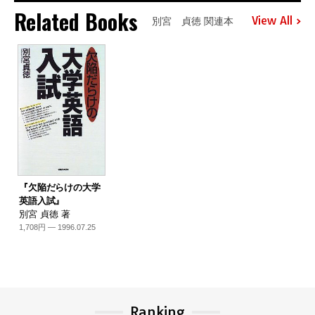
Related Books
View All
別宮 貞徳 関連本
『欠陥だらけの大学
英語入試』
別宮 貞徳 著
1,708円 — 1996.07.25
Ranking