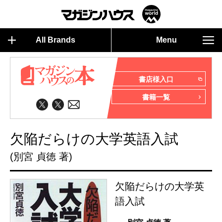
All Brands
Menu
書店様入口
書籍一覧
欠陥だらけの大学英語入試
(別宮 貞徳 著)
欠陥だらけの大学英
語入試