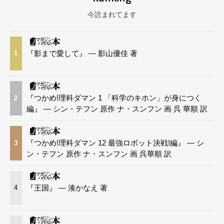
今読まれてます
『影まで愛して』 — 影山優佳 著
1
『つかめ!理科ダマン 1 「科学のキホン」が身につく
2
編』 — シン・テフン 原作 ナ・スンフン 画 呉 華順 訳
『つかめ!理科ダマン 12 最強ロボット決戦!編』 — シ
3
ン・テフン 原作 ナ・スンフン 画 呉華順 訳
『王国』 — 湊かなえ 著
4