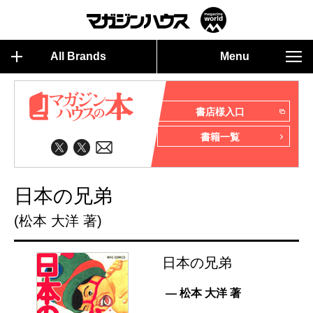
All Brands
Menu
書店様入口
書籍一覧
日本の兄弟
(松本 大洋 著)
日本の兄弟
— 松本 大洋 著