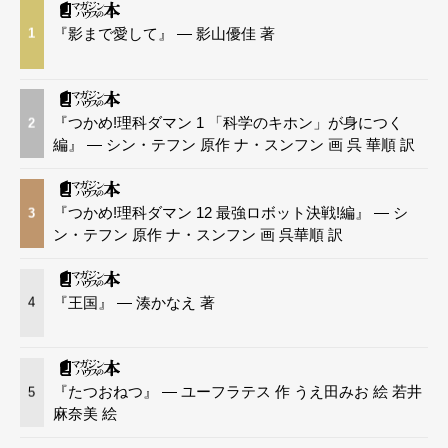
『影まで愛して』 — 影山優佳 著
1
『つかめ!理科ダマン 1 「科学のキホン」が身につく
2
編』 — シン・テフン 原作 ナ・スンフン 画 呉 華順 訳
『つかめ!理科ダマン 12 最強ロボット決戦!編』 — シ
3
ン・テフン 原作 ナ・スンフン 画 呉華順 訳
『王国』 — 湊かなえ 著
4
『たつおねつ』 — ユーフラテス 作 うえ田みお 絵 若井
5
麻奈美 絵