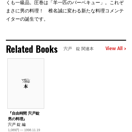
くも一級品。圧巻は「羊一匹のバーベキュー」。これぞ
まさに男の料理！ 椎名誠に変わる新たな料理コメンテ
イターの誕生です。
Related Books
View All
宍戸 錠 関連本
『自由時間 宍戸錠
男の料理』
宍戸 錠 編
1,089円 — 1998.11.19