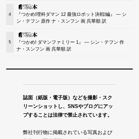
『つかめ!理科ダマン 12 最強ロボット決戦!編』 — シ
4
ン・テフン 原作 ナ・スンフン 画 呉華順 訳
『つかめ! ダマンファミリー 1』 — シン・テフン 作
5
ナ・スンフン 画 呉華順 訳
誌面（紙版・電子版）などを撮影・スク
リーンショットし、SNSやブログにアッ
プすることは法律で禁止されています。
弊社刊行物に掲載されている写真および