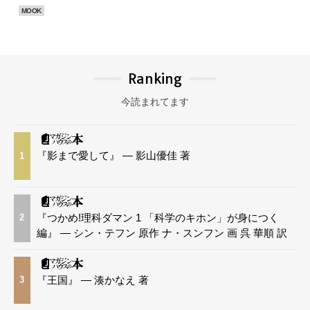
MOOK
Ranking
今読まれてます
『影まで愛して』 — 影山優佳 著
1
『つかめ!理科ダマン 1 「科学のキホン」が身につく
2
編』 — シン・テフン 原作 ナ・スンフン 画 呉 華順 訳
『王国』 — 湊かなえ 著
3