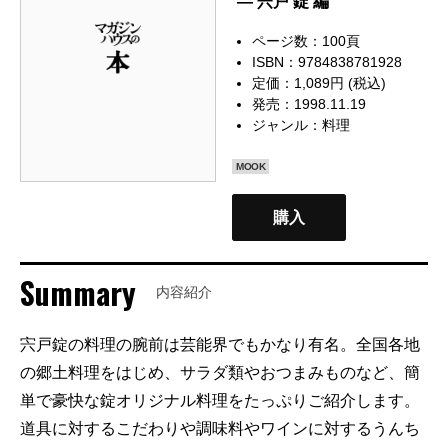
— 宍戸 錠 編
ページ数：100頁
ISBN：9784838781928
定価：1,089円 (税込)
発売：1998.11.19
ジャンル：
料理
MOOK
購入
Summary
内容紹介
宍戸錠の料理の腕前は芸能界でもかなり有名。全国各地
の郷土料理をはじめ、サラダ類やおつまみものなど、簡
単で豪快な錠オリジナル料理をたっぷりご紹介します。
道具に対するこだわりや調味料やワインに対するうんち