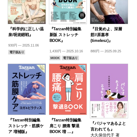
『科学的に正しい温
『Tarzan特別編集
『目覚めよ、深層
泉/呪術廻戦』
新版 ストレッチ
筋!/原嘉孝
BOOK』
(timelesz)』
930円 — 2025.11.06
1,430円 — 2025.10.16
880円 — 2025.09.25
電子版あり
MOOK
電子版あり
『Tarzan特別編集
『Tarzan特別編集
『パジャマあるよと
ストレッチ・筋膜ケ
肩こり 腰痛 撃退
言われても』
ア 増補版』
BOOK 増 …』
大久保佳代子 著