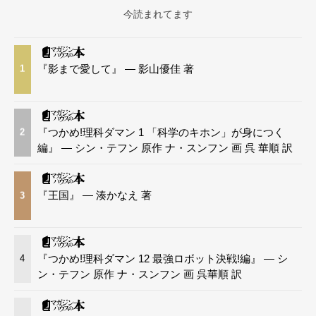
今読まれてます
『影まで愛して』 — 影山優佳 著
1
『つかめ!理科ダマン 1 「科学のキホン」が身につく
2
編』 — シン・テフン 原作 ナ・スンフン 画 呉 華順 訳
『王国』 — 湊かなえ 著
3
『つかめ!理科ダマン 12 最強ロボット決戦!編』 — シ
4
ン・テフン 原作 ナ・スンフン 画 呉華順 訳