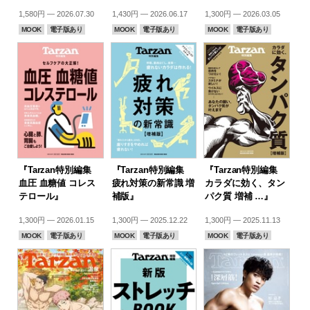
1,580円 — 2026.07.30
1,430円 — 2026.06.17
1,300円 — 2026.03.05
MOOK
電子版あり
MOOK
電子版あり
MOOK
電子版あり
『Tarzan特別編集
『Tarzan特別編集
『Tarzan特別編集
血圧 血糖値 コレス
疲れ対策の新常識 増
カラダに効く、タン
テロール』
補版』
パク質 増補 …』
1,300円 — 2026.01.15
1,300円 — 2025.12.22
1,300円 — 2025.11.13
MOOK
電子版あり
MOOK
電子版あり
MOOK
電子版あり