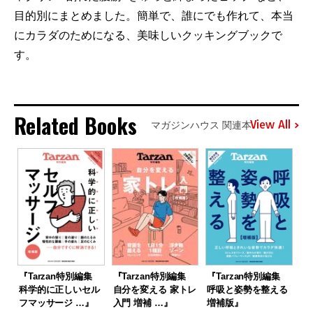
目的別にまとめました。簡単で、誰にでも作れて、本当
にカラダのためになる、美味しいクッキングブックで
す。
Related Books
View All
マガジンハウス 関連本
『Tarzan特別編集
『Tarzan特別編集
『Tarzan特別編集
科学的に正しいセル
自分を変える 家トレ
呼吸と姿勢を整える
フマッサージ …』
入門 増補 …』
増補版』