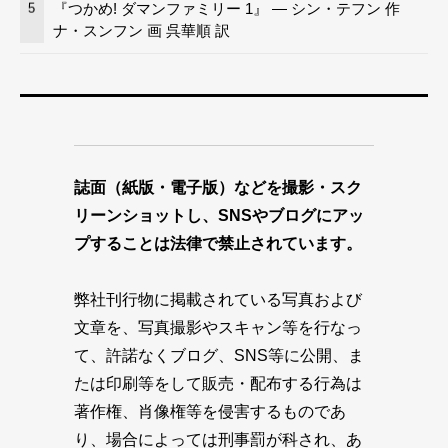
『つかめ! ダマンファミリー 1』 — シン・テフン 作
5
ナ・スンフン 画 呉華順 訳
誌面（紙版・電子版）などを撮影・スク
リーンショットし、SNSやブログにアッ
プすることは法律で禁止されています。
弊社刊行物に掲載されている写真および
文章を、写真撮影やスキャン等を行なっ
て、許諾なくブログ、SNS等に公開、ま
たは印刷等をして販売・配布する行為は
著作権、肖像権等を侵害するものであ
り、場合によっては刑事罰が科され、あ