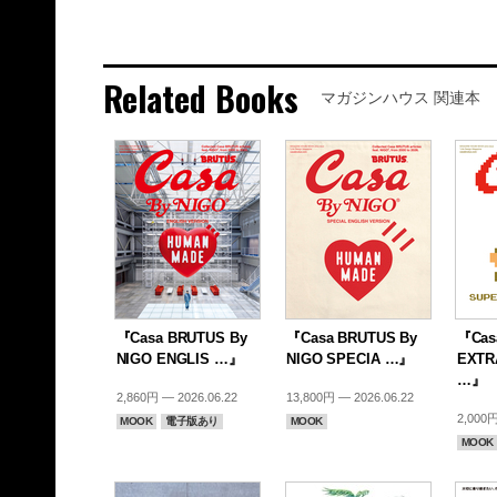
Related Books
マガジンハウス 関連本
『Casa BRUTUS By
『Casa BRUTUS By
『Cas
NIGO ENGLIS …』
NIGO SPECIA …』
EXTR
…』
2,860円 — 2026.06.22
13,800円 — 2026.06.22
2,000円
MOOK
電子版あり
MOOK
MOOK