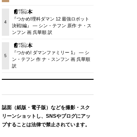
『つかめ!理科ダマン 12 最強ロボット
4
決戦!編』 — シン・テフン 原作 ナ・ス
ンフン 画 呉華順 訳
『つかめ! ダマンファミリー 1』 — シ
5
ン・テフン 作 ナ・スンフン 画 呉華順
訳
誌面（紙版・電子版）などを撮影・スク
リーンショットし、SNSやブログにアッ
プすることは法律で禁止されています。