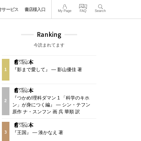
けサービス
書店様入口
My Page
FAQ
Search
Ranking
今読まれてます
『影まで愛して』 — 影山優佳 著
1
『つかめ!理科ダマン 1 「科学のキホ
2
ン」が身につく編』 — シン・テフン
原作 ナ・スンフン 画 呉 華順 訳
『王国』 — 湊かなえ 著
3