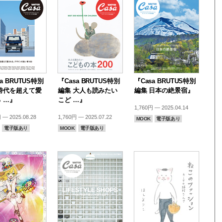
a BRUTUS特別
『Casa BRUTUS特別
『Casa BRUTUS特別
時代を超えて愛
編集 大人も読みたい
編集 日本の絶景宿』
 …』
こど …』
1,760円 — 2025.04.14
 — 2025.08.28
1,760円 — 2025.07.22
MOOK
電子版あり
電子版あり
MOOK
電子版あり