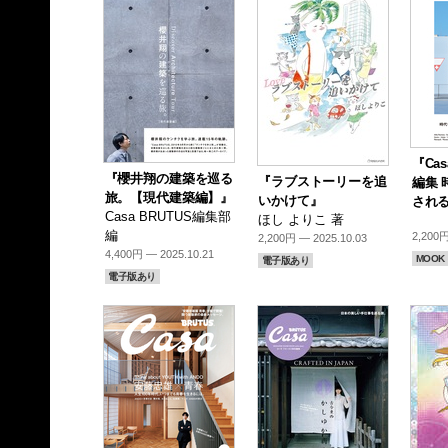
『Cas
『櫻井翔の建築を巡る
『ラブストーリーを追
編集 
旅。【現代建築編】』
いかけて』
される
Casa BRUTUS編集部
ほし よりこ 著
編
2,200円
2,200円 — 2025.10.03
4,400円 — 2025.10.21
MOOK
電子版あり
電子版あり