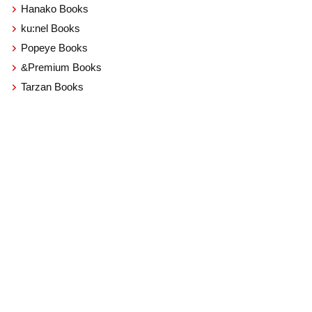
Hanako Books
ku:nel Books
Popeye Books
&Premium Books
Tarzan Books