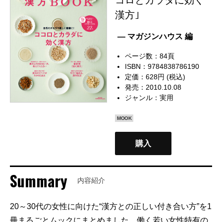
漢方｣
— マガジンハウス 編
ページ数：84頁
ISBN：9784838786190
定価：628円 (税込)
発売：2010.10.08
ジャンル：
実用
MOOK
購入
Summary
内容紹介
20～30代の女性に向けた“漢方との正しい付き合い方”を1
冊まるごとムックにまとめました。働く若い女性特有の