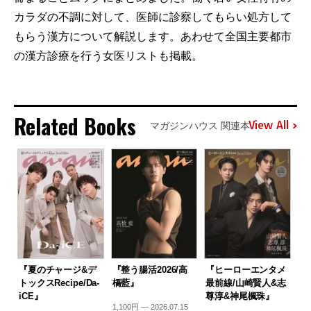
カラダの不調に対して、医師に診察してもらい処方して
もらう漢方について解説します。あわせて全国主要都市
の漢方診療を行う女医リストも掲載。
Related Books
View All
マガジンハウス 関連本
『夏のチャージ&デ
『整う腸活2026/高
『ヒーローエンタメ
トックスRecipe/Da-
橋藍』
最前線/山崎賢人&志
iCE』
尊淳&神尾楓珠』
1,100円 — 2026.07.15