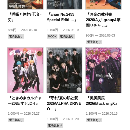
『呼吸と体幹/千冶・
『anan No.2499
『お金の教科書
刃』
Special Editi …』
2026/Aぇ! group&草
間リチャ …』
880円 — 2026.06.10
1,100円 — 2026.06.10
980円 — 2026.06.03
電子版あり
MOOK
電子版あり
電子版あり
『ときめきカルチャ
『守れ!夏の肌と髪
『美脚美尻
ー2026/すとぷり』
2026/ALPHA DRIVE
2026/Black onyX』
O …』
1,000円 — 2026.05.27
1,100円 — 2026.05.13
1,100円 — 2026.05.20
電子版あり
電子版あり
電子版あり