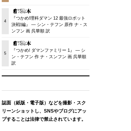
『つかめ!理科ダマン 12 最強ロボット
4
決戦!編』 — シン・テフン 原作 ナ・ス
ンフン 画 呉華順 訳
『つかめ! ダマンファミリー 1』 — シ
5
ン・テフン 作 ナ・スンフン 画 呉華順
訳
誌面（紙版・電子版）などを撮影・スク
リーンショットし、SNSやブログにアッ
プすることは法律で禁止されています。