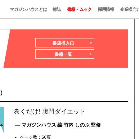
マガジンハウスとは
雑誌
書籍・ムック
採用情報
企業様向
ト
書店様入口
書籍一覧
)
巻くだけ! 腹凹ダイエット
— マガジンハウス 編 竹内 しのぶ 監修
ページ数：56頁