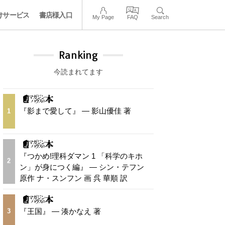
けサービス
書店様入口
My Page
FAQ
Search
Ranking
今読まれてます
『影まで愛して』 — 影山優佳 著
1
『つかめ!理科ダマン 1 「科学のキホ
2
ン」が身につく編』 — シン・テフン
原作 ナ・スンフン 画 呉 華順 訳
『王国』 — 湊かなえ 著
3