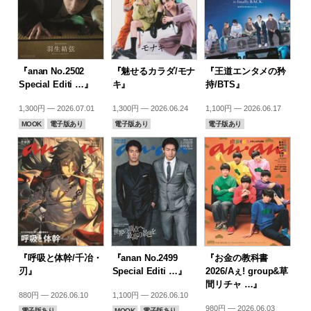
『anan No.2502
『魅せるカラダ/モナ
『王道エンタメの矜
Special Editi …』
キ』
持/BTS』
1,300円 — 2026.07.01
1,300円 — 2026.06.24
1,100円 — 2026.06.17
MOOK
電子版あり
電子版あり
電子版あり
『呼吸と体幹/千冶・
『anan No.2499
『お金の教科書
刃』
Special Editi …』
2026/Aぇ! group&草
間リチャ …』
880円 — 2026.06.10
1,100円 — 2026.06.10
980円 — 2026.06.03
電子版あり
MOOK
電子版あり