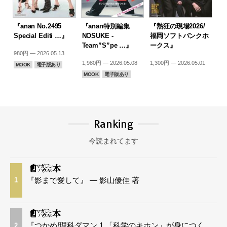
『anan No.2495
『anan特別編集
『熱狂の現場2026/
Special Editi …』
NOSUKE -
福岡ソフトバンクホ
Team”S”pe …』
ークス』
980円 — 2026.05.13
1,980円 — 2026.05.08
1,300円 — 2026.05.01
MOOK
電子版あり
MOOK
電子版あり
Ranking
今読まれてます
『影まで愛して』 — 影山優佳 著
1
『つかめ!理科ダマン 1 「科学のキホン」が身につく
2