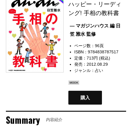
ハッピー・リーディ
ング! 手相の教科書
— マガジンハウス 編 日
笠 雅水 監修
ページ数：96頁
ISBN：9784838787517
定価：713円 (税込)
発売：2012.08.29
ジャンル：
占い
MOOK
購入
Summary
内容紹介