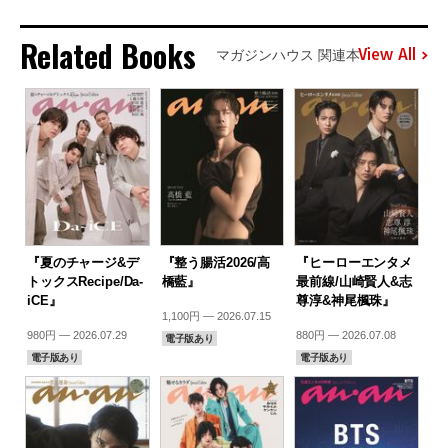
Related Books
View All
マガジンハウス 関連本
『夏のチャージ&デ
『整う腸活2026/高
『ヒーローエンタメ
トックスRecipe/Da-
橋藍』
最前線/山崎賢人&志
iCE』
尊淳&神尾楓珠』
1,100円 — 2026.07.15
980円 — 2026.07.29
880円 — 2026.07.08
電子版あり
電子版あり
電子版あり