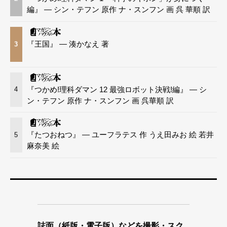
編』 — シン・テフン 原作 ナ・スンフン 画 呉 華順 訳
『王国』 — 湊かなえ 著
3
『つかめ!理科ダマン 12 最強ロボット決戦!編』 — シ
4
ン・テフン 原作 ナ・スンフン 画 呉華順 訳
『たつおねつ』 — ユーフラテス 作 うえ田みお 絵 若井
5
麻奈美 絵
誌面（紙版・電子版）などを撮影・スク