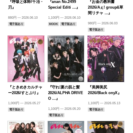
『呼吸と体幹/千冶・
『anan No.2499
『お金の教科書
刃』
Special Editi …』
2026/Aぇ! group&草
間リチャ …』
880円 — 2026.06.10
1,100円 — 2026.06.10
980円 — 2026.06.03
電子版あり
MOOK
電子版あり
電子版あり
『ときめきカルチャ
『守れ!夏の肌と髪
『美脚美尻
ー2026/すとぷり』
2026/ALPHA DRIVE
2026/Black onyX』
O …』
1,000円 — 2026.05.27
1,100円 — 2026.05.13
1,100円 — 2026.05.20
電子版あり
電子版あり
電子版あり