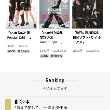
『anan No.2495
『anan特別編集
『熱狂の現場2026/
Special Editi …』
NOSUKE -
福岡ソフトバンクホ
Team”S”pe …』
ークス』
980円 — 2026.05.13
1,980円 — 2026.05.08
1,300円 — 2026.05.01
MOOK
電子版あり
MOOK
電子版あり
Ranking
今読まれてます
『影まで愛して』 — 影山優佳 著
1