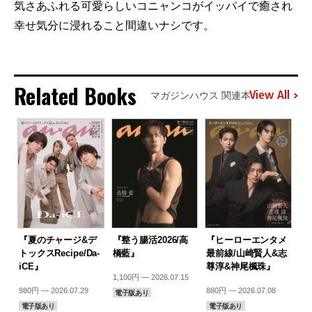
気さあふれる可愛らしいコニャンコがイッパイで癒され
幸せ気分に浸れること間違いナシです。
Related Books
View All
マガジンハウス 関連本
『夏のチャージ&デ
『整う腸活2026/高
『ヒーローエンタメ
トックスRecipe/Da-
橋藍』
最前線/山崎賢人&志
iCE』
尊淳&神尾楓珠』
1,100円 — 2026.07.15
980円 — 2026.07.29
880円 — 2026.07.08
電子版あり
電子版あり
電子版あり