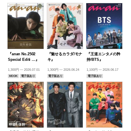
『anan No.2502
『魅せるカラダ/モナ
『王道エンタメの矜
Special Editi …』
キ』
持/BTS』
1,300円 — 2026.07.01
1,300円 — 2026.06.24
1,100円 — 2026.06.17
MOOK
電子版あり
電子版あり
電子版あり