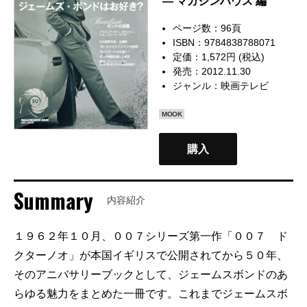
— マガジンハウス 編
ページ数：96頁
ISBN：9784838788071
定価：1,572円 (税込)
発売：2012.11.30
ジャンル：
映画テレビ
MOOK
購入
Summary
内容紹介
１９６２年１０月、００７シリーズ第一作「００７ ド
クターノオ」が本国イギリスで公開されてから５０年、
そのアニバサリーブックとして、ジェームスボンドのあ
らゆる魅力をまとめた一冊です。これまでジェームスボ