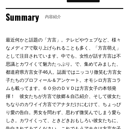
Summary
内容紹介
最近何かと話題の「方言」。テレビやウェブなど、様々
なメディアで取り上げられることも多く、「方言萌え」
として注目されています。中でも、女性が話す方言は不
思議とカワイくて魅力たっぷり。で、集めてみました、
都道府県方言女子46人。誌面ではニッコリ微笑む方言女
子たちのプロフィール＆アンケート。オモシロ方言コラ
ムも載ってます。６０分のＤＶＤは方言女子の本領発
揮！ 彼女たちが方言で故郷＆自己紹介、そして彼女た
ちなりのカワイイ方言でアナタだけにむけて、ちょっぴ
り愛の告白。男女を問わず、思わず微笑んでしまう愛ら
しさ。カワイくって、ときどきおもしろい彼女たちに、
告白されてみてください。これでもうアナタは方言女子