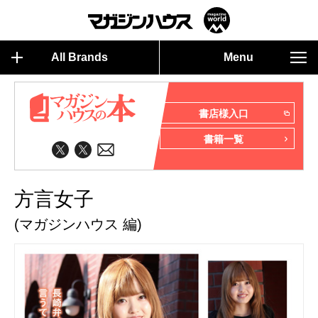
All Brands
Menu
書店様入口
書籍一覧
方言女子
(マガジンハウス 編)