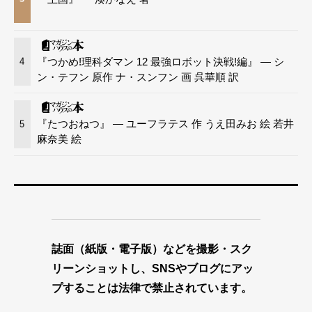
『つかめ!理科ダマン 12 最強ロボット決戦!編』 — シ
4
ン・テフン 原作 ナ・スンフン 画 呉華順 訳
『たつおねつ』 — ユーフラテス 作 うえ田みお 絵 若井
5
麻奈美 絵
誌面（紙版・電子版）などを撮影・スク
リーンショットし、SNSやブログにアッ
プすることは法律で禁止されています。