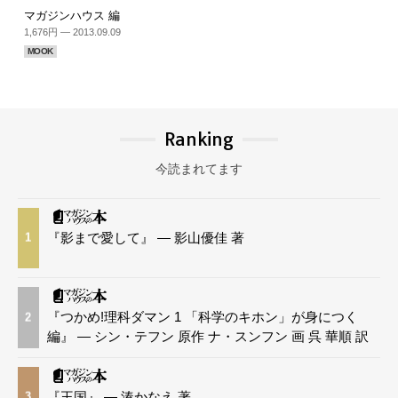
マガジンハウス 編
1,676円 — 2013.09.09
MOOK
Ranking
今読まれてます
『影まで愛して』 — 影山優佳 著
1
『つかめ!理科ダマン 1 「科学のキホン」が身につく
2
編』 — シン・テフン 原作 ナ・スンフン 画 呉 華順 訳
『王国』 — 湊かなえ 著
3