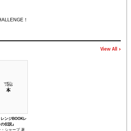
LLENGE！
View All
レンジBOOKレ
カの伝説』
・シャープ 著