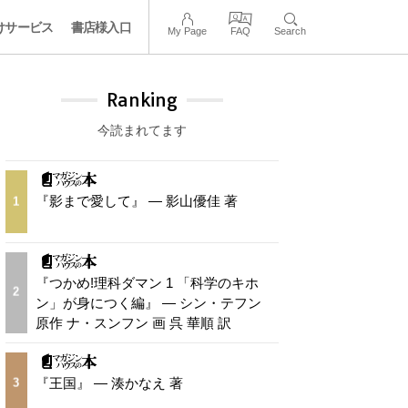
けサービス
書店様入口
My Page
FAQ
Search
Ranking
今読まれてます
『影まで愛して』 — 影山優佳 著
1
『つかめ!理科ダマン 1 「科学のキホ
2
ン」が身につく編』 — シン・テフン
原作 ナ・スンフン 画 呉 華順 訳
『王国』 — 湊かなえ 著
3