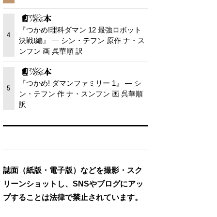
『つかめ!理科ダマン 12 最強ロボット
4
決戦!編』 — シン・テフン 原作 ナ・ス
ンフン 画 呉華順 訳
『つかめ! ダマンファミリー 1』 — シ
5
ン・テフン 作 ナ・スンフン 画 呉華順
訳
誌面（紙版・電子版）などを撮影・スク
リーンショットし、SNSやブログにアッ
プすることは法律で禁止されています。