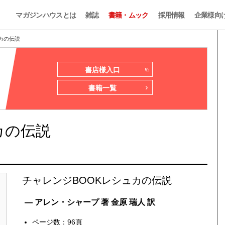
マガジンハウスとは
雑誌
書籍・ムック
採用情報
企業様向
カの伝説
書店様入口
書籍一覧
カの伝説
チャレンジBOOKレシュカの伝説
— アレン・シャープ 著 金原 瑞人 訳
ページ数：96頁