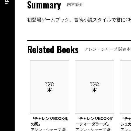
Summary
内容紹介
初登場ゲームブック。冒険小説スタイルで君にCHA
Related Books
アレン・シャープ 関連本
『チャレンジBOOK死
『チャレンジBOOKダ
『チャ
の罠』
ーティー ダラーズ』
シュ
アレン・シャープ 著
アレン・シャープ 著
アレン