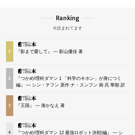
Ranking
今読まれてます
『影まで愛して』 — 影山優佳 著
1
『つかめ!理科ダマン 1 「科学のキホン」が身につく
2
編』 — シン・テフン 原作 ナ・スンフン 画 呉 華順 訳
『王国』 — 湊かなえ 著
3
『つかめ!理科ダマン 12 最強ロボット決戦!編』 — シ
4