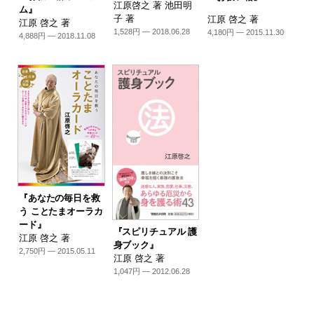
江原啓之 著 池田明
ム』
子 著
江原 啓之 著
江原 啓之 著
1,528円 — 2018.06.28
4,180円 — 2015.11.30
4,888円 — 2018.11.08
『あなたの毎日を救
う ことたまオーラカ
ード』
『スピリチュアル 護
江原 啓之 著
身ブック』
2,750円 — 2015.05.11
江原 啓之 著
1,047円 — 2012.06.28