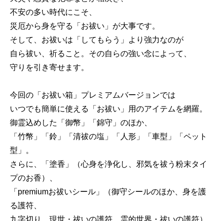
不安の多い時代にこそ、
災厄から身を守る「お祓い」が大事です。
そして、お祓いは「してもらう」より強力なのが
自ら祓い、祈ること。その自らの強い念によって、
守りを引き寄せます。
今回の「お祓い箱」プレミアムバージョンでは
いつでも簡単に使える「お祓い」用のアイテムを網羅。
御霊込めした「御幣」「錦守」のほか、
「竹幣」「鈴」「清祓の塩」「人形」「車型」「ペット
型」。
さらに、「塗香」（心身を浄化し、邪気を祓う粉末タイ
プのお香）、
「premiumお祓いシール」（御守シールのほか、身を護
る護符、
九字切り、現世・祓いの護符、霊的世界・祓いの護符）