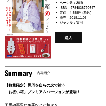
ページ数：20頁
ISBN：9784838790647
定価：4,888円 (税込)
発売：2018.11.08
ジャンル：
実用
購入
Summary
内容紹介
【数量限定】災厄を自らの念で祓う
「お祓い箱」プレミアムバージョンが登場！
天災や悪質な犯罪などが相次ぎ、