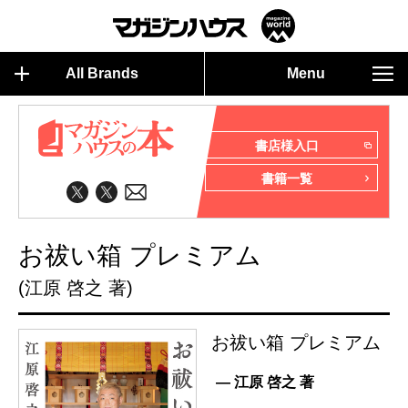
All Brands
Menu
書店様入口
書籍一覧
お祓い箱 プレミアム
(江原 啓之 著)
お祓い箱 プレミアム
— 江原 啓之 著