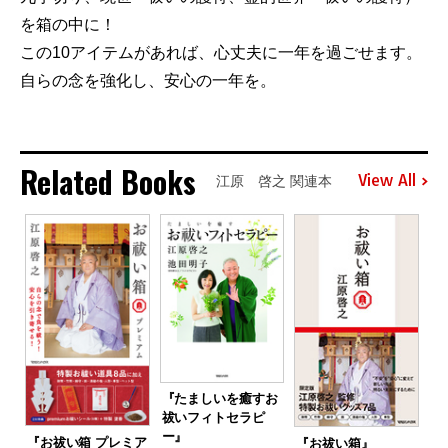
を箱の中に！
この10アイテムがあれば、心丈夫に一年を過ごせます。
自らの念を強化し、安心の一年を。
Related Books
View All
江原 啓之 関連本
『たましいを癒すお
祓いフィトセラピ
ー』
『お祓い箱 プレミア
『お祓い箱』