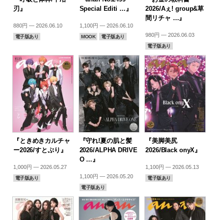
刃』
Special Editi …』
2026/Aぇ! group&草
間リチャ …』
880円 — 2026.06.10
1,100円 — 2026.06.10
980円 — 2026.06.03
電子版あり
MOOK
電子版あり
電子版あり
『ときめきカルチャ
『守れ!夏の肌と髪
『美脚美尻
ー2026/すとぷり』
2026/ALPHA DRIVE
2026/Black onyX』
O …』
1,000円 — 2026.05.27
1,100円 — 2026.05.13
1,100円 — 2026.05.20
電子版あり
電子版あり
電子版あり