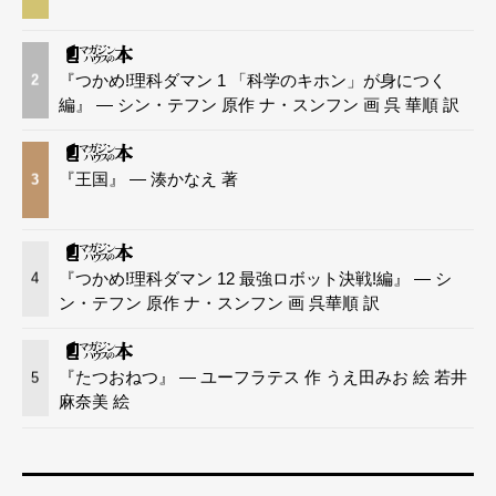
『つかめ!理科ダマン 1 「科学のキホン」が身につく
2
編』 — シン・テフン 原作 ナ・スンフン 画 呉 華順 訳
『王国』 — 湊かなえ 著
3
『つかめ!理科ダマン 12 最強ロボット決戦!編』 — シ
4
ン・テフン 原作 ナ・スンフン 画 呉華順 訳
『たつおねつ』 — ユーフラテス 作 うえ田みお 絵 若井
5
麻奈美 絵