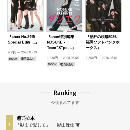
『anan No.2495
『anan特別編集
『熱狂の現場2026/
Special Editi …』
NOSUKE -
福岡ソフトバンクホ
Team”S”pe …』
ークス』
980円 — 2026.05.13
1,980円 — 2026.05.08
1,300円 — 2026.05.01
MOOK
電子版あり
MOOK
電子版あり
Ranking
今読まれてます
『影まで愛して』 — 影山優佳 著
1