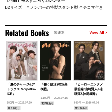
【付録】特大すごろくカレンダー
B2サイズ ＊メンバーの特製スタンド型 全身コマ付き
Related Books
View All
関連本
『夏のチャージ&デ
『整う腸活2026/高
『ヒーローエンタメ
トックスRecipe/Da-
橋藍』
最前線/山崎賢人&志
iCE』
尊淳&神尾楓珠』
1,100円 — 2026.07.15
980円 — 2026.07.29
880円 — 2026.07.08
電子版あり
電子版あり
電子版あり