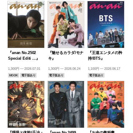
『anan No.2502
『魅せるカラダ/モナ
『王道エンタメの矜
Special Editi …』
キ』
持/BTS』
1,300円 — 2026.07.01
1,300円 — 2026.06.24
1,100円 — 2026.06.17
MOOK
電子版あり
電子版あり
電子版あり
『呼吸と体幹/千冶・
『anan No.2499
『お金の教科書