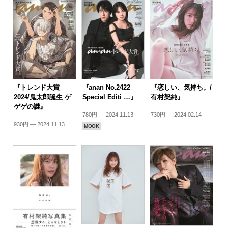
『トレンド大賞
『anan No.2422
『恋しい、気持ち。/
2024/鬼太郎誕生 ゲ
Special Editi …』
有村架純』
ゲゲの謎』
780円 — 2024.11.13
730円 — 2024.02.14
930円 — 2024.11.13
MOOK