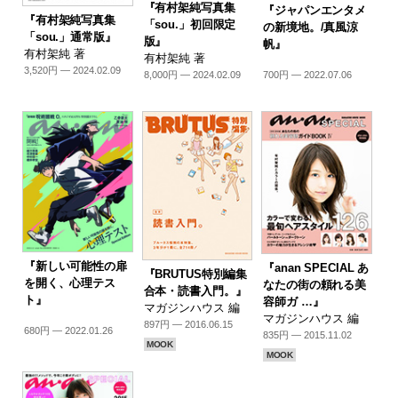
『有村架純写真集
『ジャパンエンタメ
『有村架純写真集
「sou.」初回限定
の新境地。/真風涼
「sou.」通常版』
版』
帆』
有村架純 著
有村架純 著
3,520円 — 2024.02.09
700円 — 2022.07.06
8,000円 — 2024.02.09
『新しい可能性の扉
『anan SPECIAL あ
『BRUTUS特別編集
を開く、心理テス
なたの街の頼れる美
合本・読書入門。』
ト』
容師ガ …』
マガジンハウス 編
マガジンハウス 編
897円 — 2016.06.15
680円 — 2022.01.26
835円 — 2015.11.02
MOOK
MOOK