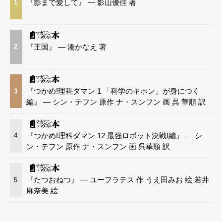
『影まで愛して』 — 影山優佳 著
1
『王国』 — 湊かなえ 著
2
『つかめ!理科ダマン 1 「科学のキホン」が身につく
3
編』 — シン・テフン 原作 ナ・スンフン 画 呉 華順 訳
『つかめ!理科ダマン 12 最強ロボット決戦!編』 — シ
4
ン・テフン 原作 ナ・スンフン 画 呉華順 訳
『たつおねつ』 — ユーフラテス 作 うえ田みお 絵 若井
5
麻奈美 絵