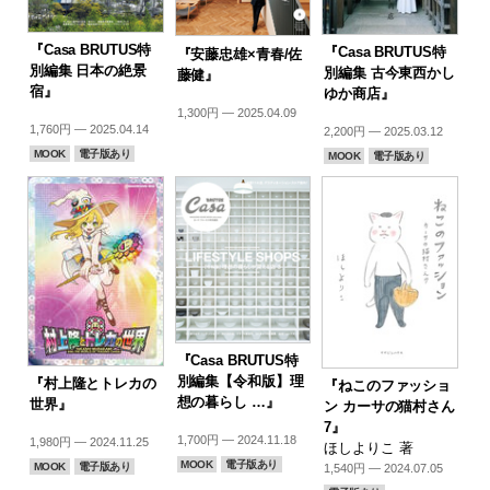
『Casa BRUTUS特
『Casa BRUTUS特
『安藤忠雄×青春/佐
別編集 日本の絶景
別編集 古今東西かし
藤健』
宿』
ゆか商店』
1,300円 — 2025.04.09
1,760円 — 2025.04.14
2,200円 — 2025.03.12
MOOK
電子版あり
MOOK
電子版あり
『Casa BRUTUS特
別編集【令和版】理
『村上隆とトレカの
『ねこのファッショ
想の暮らし …』
世界』
ン カーサの猫村さん
7』
1,700円 — 2024.11.18
1,980円 — 2024.11.25
ほしよりこ 著
MOOK
電子版あり
MOOK
電子版あり
1,540円 — 2024.07.05