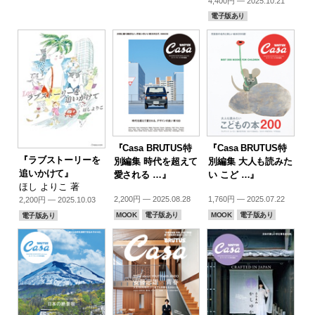
4,400円 — 2025.10.21
電子版あり
『Casa BRUTUS特
『Casa BRUTUS特
『ラブストーリーを
別編集 時代を超えて
別編集 大人も読みた
追いかけて』
愛される …』
い こど …』
ほし よりこ 著
2,200円 — 2025.08.28
1,760円 — 2025.07.22
2,200円 — 2025.10.03
MOOK
電子版あり
MOOK
電子版あり
電子版あり