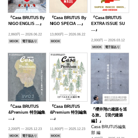
『Casa BRUTUS By
『Casa BRUTUS By
『Casa BRUTUS
NIGO ENGLIS …』
NIGO SPECIA …』
EXTRA ISSUE SU
…』
2,860円 — 2026.06.22
13,800円 — 2026.06.22
2,000円 — 2026.03.12
MOOK
電子版あり
MOOK
MOOK
電子版あり
『Casa BRUTUS
『Casa BRUTUS
『櫻井翔の建築を巡
&Premium 特別編集
&Premium 特別編集
る旅。【現代建築
…』
…』
編】』
Casa BRUTUS編集
2,200円 — 2025.12.23
11,800円 — 2025.12.23
部 編
MOOK
電子版あり
MOOK