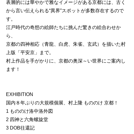
表層的には華やかで雅なイメージがある京都には、古く
から言い伝えられる“異界”スポットが多数存在するので
す。
江戸時代の奇想の絵師たちに挑んだ驚きの絵合わせか
ら、
京都の四神相応（青龍、白虎、朱雀、玄武）を描いた村
上版「平安京」まで。
村上作品を手がかりに、京都の奥深～い世界にご案内し
ます！
EXHIBITION
国内８年ぶりの大規模個展、村上隆 もののけ 京都！
1 もののけ洛中洛外図
2 四神と六角螺旋堂
3 DOB往還記