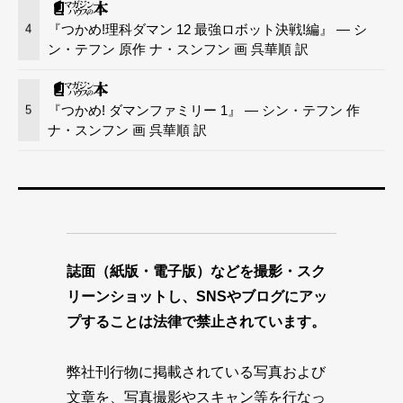
『つかめ!理科ダマン 12 最強ロボット決戦!編』 — シ
4
ン・テフン 原作 ナ・スンフン 画 呉華順 訳
『つかめ! ダマンファミリー 1』 — シン・テフン 作
5
ナ・スンフン 画 呉華順 訳
誌面（紙版・電子版）などを撮影・スク
リーンショットし、SNSやブログにアッ
プすることは法律で禁止されています。
弊社刊行物に掲載されている写真および
文章を、写真撮影やスキャン等を行なっ