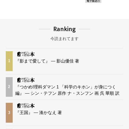
電子版あり
Ranking
今読まれてます
『影まで愛して』 — 影山優佳 著
1
『つかめ!理科ダマン 1 「科学のキホン」が身につく
2
編』 — シン・テフン 原作 ナ・スンフン 画 呉 華順 訳
『王国』 — 湊かなえ 著
3