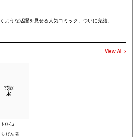
すくような活躍を見せる人気コミック、ついに完結。
View All
トロ-1』
ち げん 著