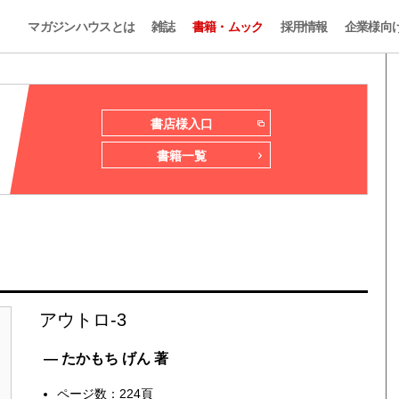
マガジンハウスとは
雑誌
書籍・ムック
採用情報
企業様向
書店様入口
書籍一覧
アウトロ-3
— たかもち げん 著
ページ数：224頁