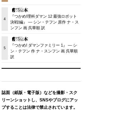
『つかめ!理科ダマン 12 最強ロボット
4
決戦!編』 — シン・テフン 原作 ナ・ス
ンフン 画 呉華順 訳
『つかめ! ダマンファミリー 1』 — シ
5
ン・テフン 作 ナ・スンフン 画 呉華順
訳
誌面（紙版・電子版）などを撮影・スク
リーンショットし、SNSやブログにアッ
プすることは法律で禁止されています。