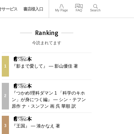
けサービス
書店様入口
My Page
FAQ
Search
Ranking
今読まれてます
『影まで愛して』 — 影山優佳 著
1
『つかめ!理科ダマン 1 「科学のキホ
2
ン」が身につく編』 — シン・テフン
原作 ナ・スンフン 画 呉 華順 訳
『王国』 — 湊かなえ 著
3