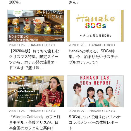
100%」
さん」
2020.11.26
— HANAKO.TOKYO
2020.11.26
— HANAKO.TOKYO
【2020年版】おうちで楽しむ
Hanakoと考える、SDGs特
クリスマス特集。限定スイー
集。今、泊まりたいサステナ
ツから、ホテル発の注目オー
ブルホテルって？
ドブルまで盛り沢 …
2020.11.26
— HANAKO.TOKYO
2020.10.27
— HANAKO.TOKYO
『Alice in Cafeland』カフェ好
SDGsについて知りたい！ハナ
きモデル・斉藤アリスが、日
コラボメンバーの体験レポー
本全国のカフェをご案内！
ト