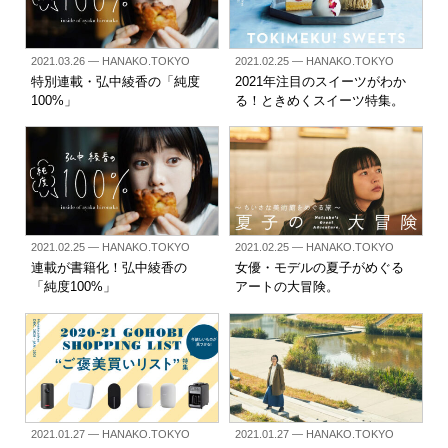
2021.03.26
— HANAKO.TOKYO
2021.02.25
— HANAKO.TOKYO
特別連載・弘中綾香の「純度
2021年注目のスイーツがわか
100%」
る！ときめくスイーツ特集。
2021.02.25
— HANAKO.TOKYO
2021.02.25
— HANAKO.TOKYO
連載が書籍化！弘中綾香の
女優・モデルの夏子がめぐる
「純度100%」
アートの大冒険。
2021.01.27
— HANAKO.TOKYO
2021.01.27
— HANAKO.TOKYO