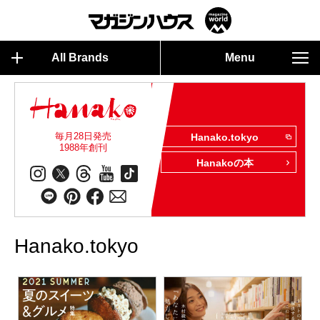
All Brands
Menu
毎月28日発売
Hanako.tokyo
1988年創刊
Hanakoの本
Hanako.tokyo