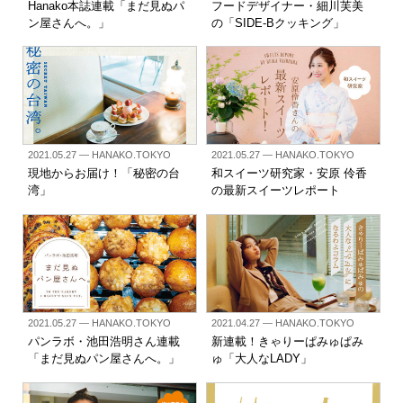
Hanako本誌連載「まだ見ぬパ
フードデザイナー・細川芙美
ン屋さんへ。」
の「SIDE-Bクッキング」
2021.05.27
— HANAKO.TOKYO
2021.05.27
— HANAKO.TOKYO
現地からお届け！「秘密の台
和スイーツ研究家・安原 伶香
湾」
の最新スイーツレポート
2021.05.27
— HANAKO.TOKYO
2021.04.27
— HANAKO.TOKYO
パンラボ・池田浩明さん連載
新連載！きゃりーぱみゅぱみ
「まだ見ぬパン屋さんへ。」
ゅ「大人なLADY」