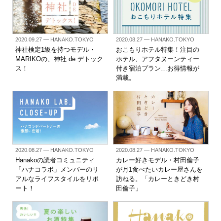
2020.09.27
— HANAKO.TOKYO
2020.08.27
— HANAKO.TOKYO
神社検定1級を持つモデル・
おこもりホテル特集！注目の
MARIKOの、神社 de デトック
ホテル、アフタヌーンティー
ス！
付き宿泊プラン…お得情報が
満載。
2020.08.27
— HANAKO.TOKYO
2020.08.27
— HANAKO.TOKYO
Hanakoの読者コミュニティ
カレー好きモデル・村田倫子
「ハナコラボ」メンバーのリ
が月1食べたいカレー屋さんを
アルなライフスタイルをリポ
訪ねる。「カレーときどき村
ート！
田倫子」