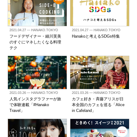
2021.04.27
— HANAKO.TOKYO
2021.04.27
— HANAKO.TOKYO
フードデザイナー・細川芙美
Hanakoと考えるSDGs特集
のすぐにマネしたくなる料理
テク
2021.03.26
— HANAKO.TOKYO
2021.03.26
— HANAKO.TOKYO
人気インスタグラファーが旅
カフェ好き・斉藤アリスが日
で体験連載「#Hanako
本全国のカフェを巡る「Alice
Travel」
in Cafeland」