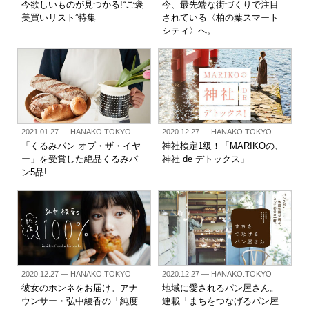
今欲しいものが見つかる!“ご褒
今、最先端な街づくりで注目
美買いリスト”特集
されている〈柏の葉スマート
シティ〉へ。
2021.01.27
— HANAKO.TOKYO
2020.12.27
— HANAKO.TOKYO
「くるみパン オブ・ザ・イヤ
神社検定1級！「MARIKOの、
ー」を受賞した絶品くるみパ
神社 de デトックス」
ン5品!
2020.12.27
— HANAKO.TOKYO
2020.12.27
— HANAKO.TOKYO
彼女のホンネをお届け。アナ
地域に愛されるパン屋さん。
ウンサー・弘中綾香の「純度
連載「まちをつなげるパン屋