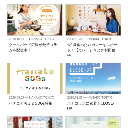
2020.10.27
— HANAKO.TOKYO
2020.10.27
— HANAKO.TOKYO
クックパッド広報が餃子コラ
今1番食べたいカレーをレポー
ムを配信中！
ト！【カレーときどき村田倫
子】
2020.09.27
— HANAKO.TOKYO
2020.09.27
— HANAKO.TOKYO
ハナコと考えるSDGs特集
ハナコラボに密着！CLOSE-
UP