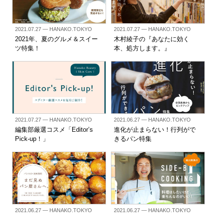
2021.07.27
— HANAKO.TOKYO
2021.07.27
— HANAKO.TOKYO
2021年、夏のグルメ＆スイー
木村綾子の『あなたに効く
ツ特集！
本、処方します。』
2021.07.27
— HANAKO.TOKYO
2021.06.27
— HANAKO.TOKYO
編集部厳選コスメ「Editor’s
進化が止まらない！行列がで
Pick-up！」
きるパン特集
2021.06.27
— HANAKO.TOKYO
2021.06.27
— HANAKO.TOKYO