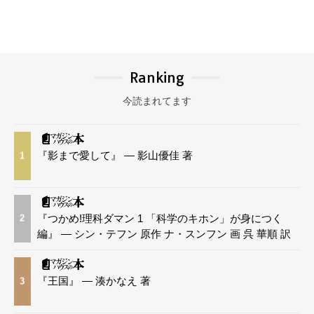
Ranking
今読まれてます
『影まで愛して』 — 影山優佳 著
1
『つかめ!理科ダマン 1 「科学のキホン」が身につく
2
編』 — シン・テフン 原作 ナ・スンフン 画 呉 華順 訳
『王国』 — 湊かなえ 著
3