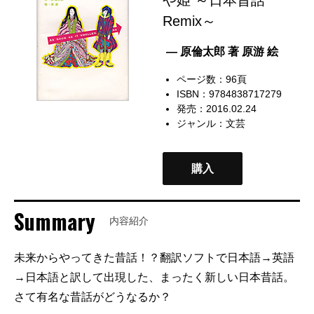
Remix～
— 原倫太郎 著 原游 絵
ページ数：96頁
ISBN：9784838717279
発売：2016.02.24
ジャンル：
文芸
購入
Summary
内容紹介
未来からやってきた昔話！？翻訳ソフトで日本語→英語
→日本語と訳して出現した、まったく新しい日本昔話。
さて有名な昔話がどうなるか？