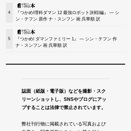
『つかめ!理科ダマン 12 最強ロボット決戦!編』 — シ
4
ン・テフン 原作 ナ・スンフン 画 呉華順 訳
『つかめ! ダマンファミリー 1』 — シン・テフン 作
5
ナ・スンフン 画 呉華順 訳
誌面（紙版・電子版）などを撮影・スク
リーンショットし、SNSやブログにアッ
プすることは法律で禁止されています。
弊社刊行物に掲載されている写真および