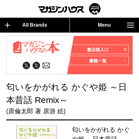
All Brands
Menu
書店様入口
書籍一覧
匂いをかがれる かぐや姫 ～日
本昔話 Remix～
(原倫太郎 著 原游 絵)
匂いをかがれる かぐ
や姫 ～日本昔話