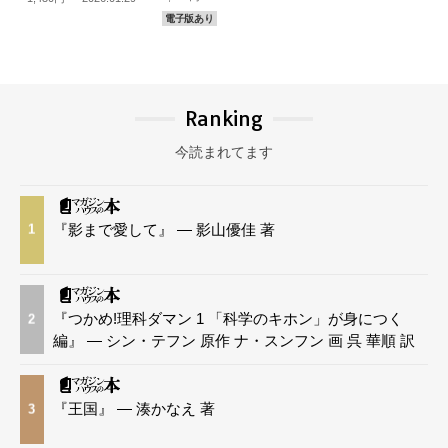
電子版あり
Ranking
今読まれてます
『影まで愛して』 — 影山優佳 著
1
『つかめ!理科ダマン 1 「科学のキホン」が身につく
2
編』 — シン・テフン 原作 ナ・スンフン 画 呉 華順 訳
『王国』 — 湊かなえ 著
3