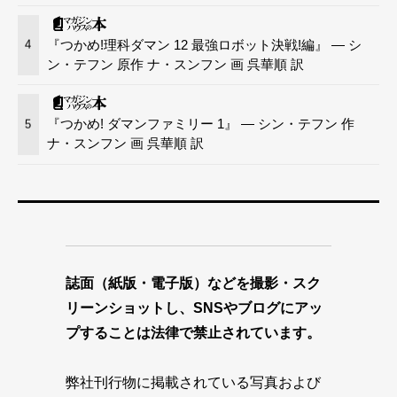
『つかめ!理科ダマン 12 最強ロボット決戦!編』 — シ
4
ン・テフン 原作 ナ・スンフン 画 呉華順 訳
『つかめ! ダマンファミリー 1』 — シン・テフン 作
5
ナ・スンフン 画 呉華順 訳
誌面（紙版・電子版）などを撮影・スク
リーンショットし、SNSやブログにアッ
プすることは法律で禁止されています。
弊社刊行物に掲載されている写真および