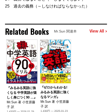
25 過去の義務（～しなければならなかった）
Related Books
View All
Mr.Sun 関連本
『ゼロからわかる!
『みるみる英語に強
みるみる英語に強く
くなる 中学英語が楽
なるマンガ』
しく身につく90 …』
Mr.Sun 著 小笠原藤
Mr.Sun 著 小笠原藤
子 訳
子 訳
1,430円 — 2025.01.23
1,430円 — 2026.01.29