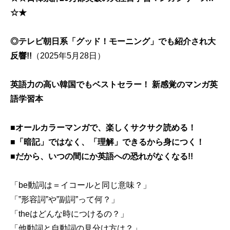
☆★
◎テレビ朝日系「グッド！モーニング」でも紹介され大
反響!!
（2025年5月28日）
英語力の高い韓国でもベストセラー！ 新感覚のマンガ英
語学習本
■オールカラーマンガで、楽しくサクサク読める！
■「暗記」ではなく、「理解」できるから身につく！
■だから、いつの間にか英語への恐れがなくなる!!
「be動詞は＝イコールと同じ意味？」
「”形容詞”や”副詞”って何？」
「theはどんな時につけるの？」
「他動詞と自動詞の見分け方は？」