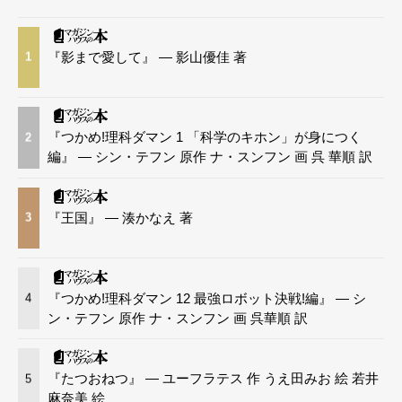
『影まで愛して』 — 影山優佳 著
1
『つかめ!理科ダマン 1 「科学のキホン」が身につく
2
編』 — シン・テフン 原作 ナ・スンフン 画 呉 華順 訳
『王国』 — 湊かなえ 著
3
『つかめ!理科ダマン 12 最強ロボット決戦!編』 — シ
4
ン・テフン 原作 ナ・スンフン 画 呉華順 訳
『たつおねつ』 — ユーフラテス 作 うえ田みお 絵 若井
5
麻奈美 絵