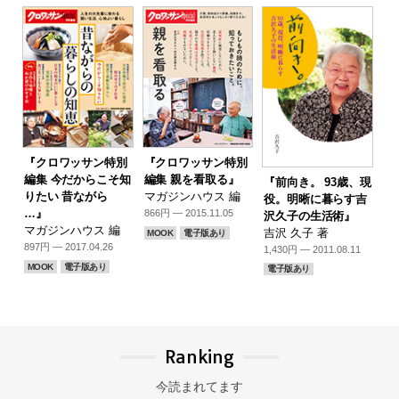
『クロワッサン特別
『クロワッサン特別
編集 今だからこそ知
編集 親を看取る』
『前向き。 93歳、現
りたい 昔ながら
マガジンハウス 編
役。明晰に暮らす吉
…』
866円 — 2015.11.05
沢久子の生活術』
マガジンハウス 編
吉沢 久子 著
MOOK
電子版あり
897円 — 2017.04.26
1,430円 — 2011.08.11
MOOK
電子版あり
電子版あり
Ranking
今読まれてます