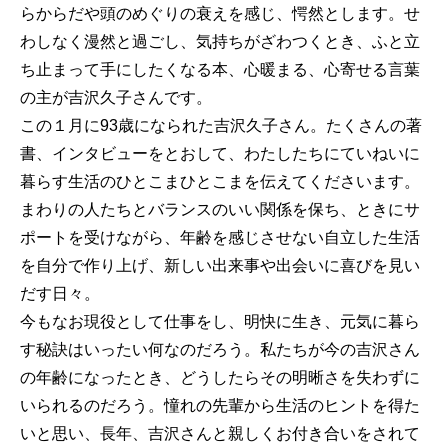
らからだや頭のめぐりの衰えを感じ、愕然とします。せ
わしなく漫然と過ごし、気持ちがざわつくとき、ふと立
ち止まって手にしたくなる本、心暖まる、心寄せる言葉
の主が吉沢久子さんです。
この１月に93歳になられた吉沢久子さん。たくさんの著
書、インタビューをとおして、わたしたちにていねいに
暮らす生活のひとこまひとこまを伝えてくださいます。
まわりの人たちとバランスのいい関係を保ち、ときにサ
ポートを受けながら、年齢を感じさせない自立した生活
を自分で作り上げ、新しい出来事や出会いに喜びを見い
だす日々。
今もなお現役として仕事をし、明快に生き、元気に暮ら
す秘訣はいったい何なのだろう。私たちが今の吉沢さん
の年齢になったとき、どうしたらその明晰さを失わずに
いられるのだろう。憧れの先輩から生活のヒントを得た
いと思い、長年、吉沢さんと親しくお付き合いをされて