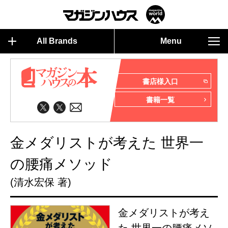
All Brands
Menu
書店様入口
書籍一覧
金メダリストが考えた 世界一
の腰痛メソッド
(清水宏保 著)
金メダリストが考え
た 世界一の腰痛メソ