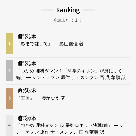
Ranking
今読まれてます
『影まで愛して』 — 影山優佳 著
1
『つかめ!理科ダマン 1 「科学のキホン」が身につく
2
編』 — シン・テフン 原作 ナ・スンフン 画 呉 華順 訳
『王国』 — 湊かなえ 著
3
『つかめ!理科ダマン 12 最強ロボット決戦!編』 — シ
4
ン・テフン 原作 ナ・スンフン 画 呉華順 訳