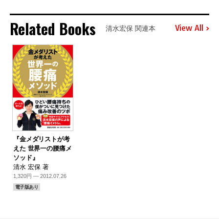
Related Books
View All
清水宏保 関連本
『金メダリストが考
えた 世界一の腰痛メ
ソッド』
清水 宏保 著
1,320円 — 2012.07.26
電子版あり